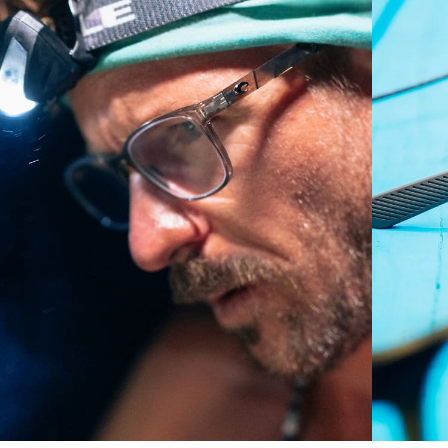
Curva base 4 - Cobertura media
Monturas con cobertura y diseño envolvente medios
que valoran el estilo pero siguen ofreciendo el mejor
rendimiento.
¿No tiene a mano una regla de medir?
Use esta práctica guía para calcular el ajuste que
busca.