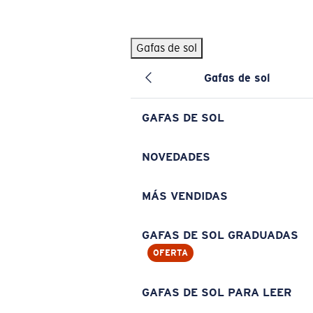
Skip to main content
Gafas de sol
BÚSQUEDAS POPULARES
Gafas de sol
Pilothouse PRO Limited Edition Pack
Exclusivo
Gafas de sol personalizadas
Nuevo
GAFAS DE SOL
Los más vendidos de gafas de sol
Gafas de sol graduadas
NOVEDADES
Novedades en gafas de sol
MÁS VENDIDAS
ENLACES ÚTILES
Lentes de recambio
GAFAS DE SOL GRADUADAS
OFERTA
Garantía y reparación
Gafas graduadas
GAFAS DE SOL PARA LEER