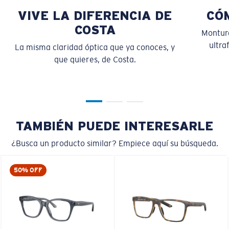
VIVE LA DIFERENCIA DE
CÓ
COSTA
Montura
ultra
La misma claridad óptica que ya conoces, y
que quieres, de Costa.
S
M
¿Se ajusta por completo?
Es posible que necesite una montura
pequeña
o
mediana.
TAMBIÉN PUEDE INTERESARLE
¿Busca un producto similar? Empiece aquí su búsqueda.
50% OFF
M
L