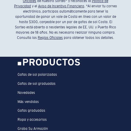
Oficiales
de nuestro Sorteo* y reconoces la
Política de
Privacidad
y el
Aviso de Incentivo Financiero
. *Al enviar tu correo
electrónico, participas automáticamente para tener la
oportunidad de ganar un vale de Costa en línea con un valor de
hasta $300, canjeable por un par de gafas de sol Costa. El
Sorteo está abierto a residentes legales de EE. UU. y Puerto Rico
mayores de 18 años. No es necesario realizar ninguna compra.
Consulta las
Reglas Oficiales
para obtener todos los detalles.
PRODUCTOS
Gafas de sol polarizadas
Gafas de sol graduadas
Novedades
Más vendidas
Gafas graduadas
Ropa y accesorios
Graba Su Armazón