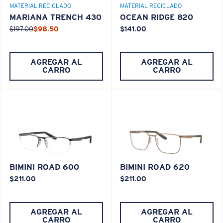
MATERIAL RECICLADO
MATERIAL RECICLADO
MARIANA TRENCH 430
OCEAN RIDGE 820
¿Se ajusta en el centro?
$197.00
$98.50
$141.00
Es posible que necesite una montura
mediana
o
grande
.
AGREGAR AL
AGREGAR AL
CARRO
CARRO
XL
BIMINI ROAD 600
BIMINI ROAD 620
¿Se ajusta en las dos últimas posiciones?
$211.00
$211.00
Es posible que necesite una montura
XL
.
AGREGAR AL
AGREGAR AL
CARRO
CARRO