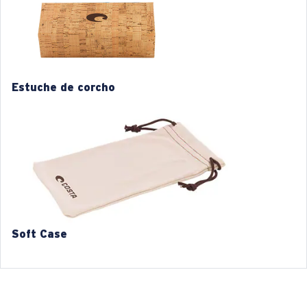
Tamaño:
L
Curva base de las lentes:
Base 4
M
L
1. Ancho de la montura:
1. Ancho de la montura:
129 mm
133 mm
Estuche de corcho
2. Ancho del puente:
2. Ancho del puente:
15 mm
15 mm
3. Ancho del lente:
3. Ancho del lente:
53 mm
55 mm
4. Altura del lente:
4. Altura del lente:
43.7 mm
45.4 mm
5. Longitud de la patilla:
5. Longitud de la patilla:
133 mm
133 mm
Soft Case