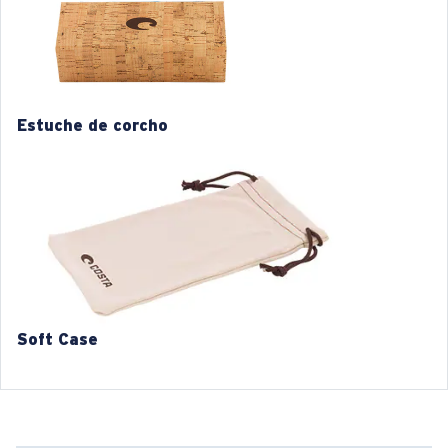
M
L
1. Ancho de la montura:
1. Ancho de la montura:
129 mm
133 mm
Estuche de corcho
2. Ancho del puente:
2. Ancho del puente:
19 mm
19 mm
3. Ancho del lente:
3. Ancho del lente:
50 mm
52 mm
4. Altura del lente:
4. Altura del lente:
43 mm
44.7 mm
5. Longitud de la patilla:
5. Longitud de la patilla:
148 mm
148 mm
Soft Case