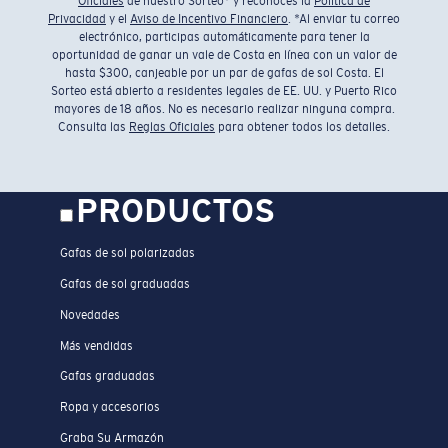
Oficiales
de nuestro Sorteo* y reconoces la
Política de
Privacidad
y el
Aviso de Incentivo Financiero
. *Al enviar tu correo
electrónico, participas automáticamente para tener la
oportunidad de ganar un vale de Costa en línea con un valor de
hasta $300, canjeable por un par de gafas de sol Costa. El
Sorteo está abierto a residentes legales de EE. UU. y Puerto Rico
mayores de 18 años. No es necesario realizar ninguna compra.
Consulta las
Reglas Oficiales
para obtener todos los detalles.
PRODUCTOS
Gafas de sol polarizadas
Gafas de sol graduadas
Novedades
Más vendidas
Gafas graduadas
Ropa y accesorios
Graba Su Armazón