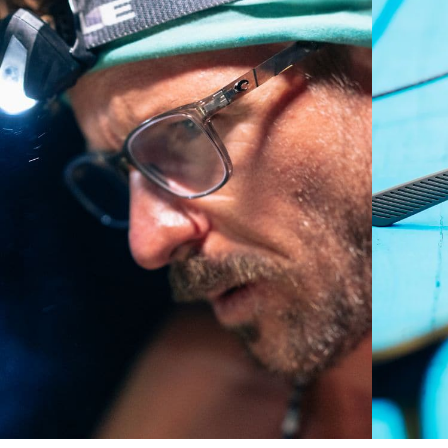
Curva base 4 - Cobertura media
Monturas con cobertura y diseño envolvente medios
que valoran el estilo pero siguen ofreciendo el mejor
rendimiento.
¿No tiene a mano una regla de medir?
Use esta práctica guía para calcular el ajuste que
busca.