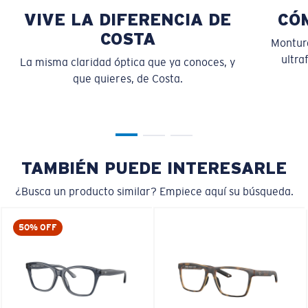
VIVE LA DIFERENCIA DE
CÓ
COSTA
Montura
ultra
La misma claridad óptica que ya conoces, y
que quieres, de Costa.
S
M
¿Se ajusta por completo?
Es posible que necesite una montura
pequeña
o
mediana.
TAMBIÉN PUEDE INTERESARLE
¿Busca un producto similar? Empiece aquí su búsqueda.
50% OFF
M
L