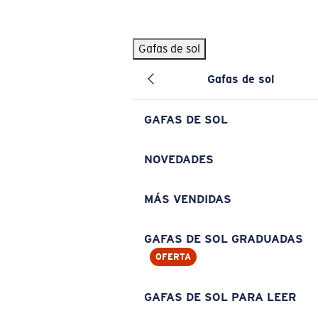
Skip to main content
Gafas de sol
BÚSQUEDAS POPULARES
Gafas de sol
Pilothouse PRO Limited Edition Pack
Exclusivo
Gafas de sol personalizadas
Nuevo
GAFAS DE SOL
Los más vendidos de gafas de sol
Gafas de sol graduadas
NOVEDADES
Novedades en gafas de sol
MÁS VENDIDAS
ENLACES ÚTILES
Lentes de recambio
GAFAS DE SOL GRADUADAS
OFERTA
Garantía y reparación
Gafas graduadas
GAFAS DE SOL PARA LEER