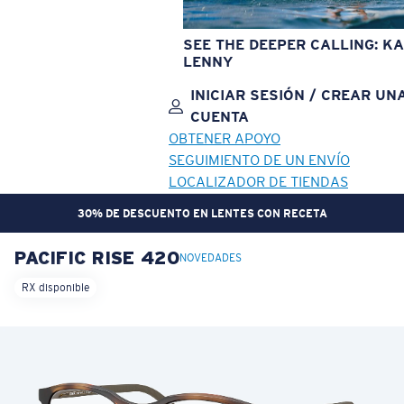
SEE THE DEEPER CALLING: KA
LENNY
INICIAR SESIÓN / CREAR UN
CUENTA
OBTENER APOYO
SEGUIMIENTO DE UN ENVÍO
LOCALIZADOR DE TIENDAS
30% DE DESCUENTO EN LENTES CON RECETA
PACIFIC RISE 420
OBJETIVO ACTUALIZADO
¡AGREGADO AL CARRITO!
NOVEDADES
RX disponible
Precio:
Sin cargo
Cantidad:
Precio:
Sin cargo