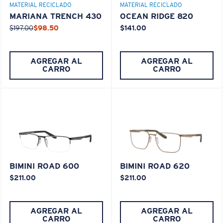
MATERIAL RECICLADO
MATERIAL RECICLADO
MARIANA TRENCH 430
OCEAN RIDGE 820
¿Se ajusta en el centro?
$197.00
$98.50
$141.00
Es posible que necesite una montura
mediana
o
grande
.
AGREGAR AL
AGREGAR AL
CARRO
CARRO
XL
BIMINI ROAD 600
BIMINI ROAD 620
¿Se ajusta en las dos últimas posiciones?
$211.00
$211.00
Es posible que necesite una montura
XL
.
AGREGAR AL
AGREGAR AL
CARRO
CARRO