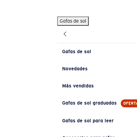
Skip to main content
Gafas de sol
BÚSQUEDAS POPULARES
Pilothouse PRO Limited Edition Pack
Exclusivo
Gafas de sol personalizadas
Nuevo
Gafas de sol
Los más vendidos de gafas de sol
Gafas de sol graduadas
Novedades
Novedades en gafas de sol
Más vendidas
ENLACES ÚTILES
Lentes de recambio
Gafas de sol graduadas
OFERT
Garantía y reparación
Gafas de sol para leer
Gafas graduadas