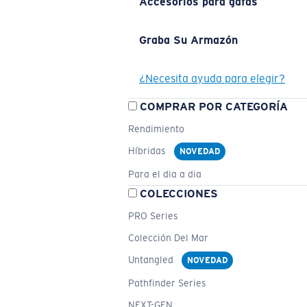
Accesorios para gafas
Graba Su Armazón
¿Necesita ayuda para elegir?
COMPRAR POR CATEGORÍA
Rendimiento
Híbridas
NOVEDAD
Para el dia a dia
COLECCIONES
PRO Series
Colección Del Mar
Untangled
NOVEDAD
Pathfinder Series
NEXT-GEN