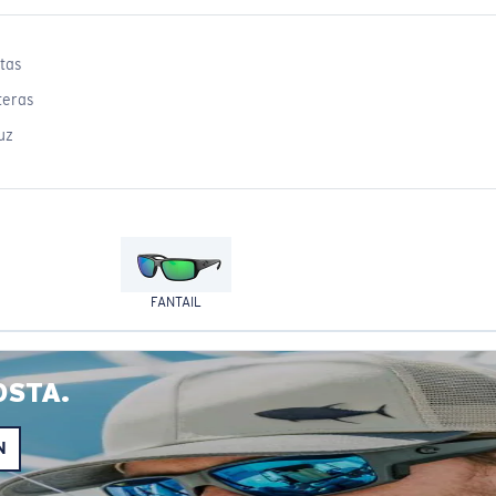
tas
teras
uz
FANTAIL
OSTA.
N