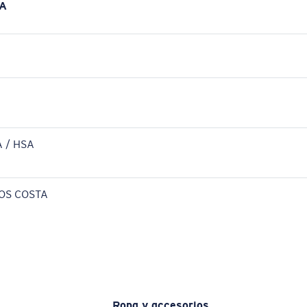
A
 / HSA
OS COSTA
Ropa y accesorios