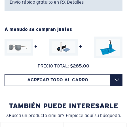
Envío rápido gratuito en RX
Detalles
Absorbe la dañina luz azul de alta energía (HEV)
Regular
Ajuste Regular
Mejora los rojos, verdes y azules
Filtra el amarillo intenso
Un frontal de lente amplio diseñado para ajustarse a
A menudo se compran juntos
rostros de tamaño regular.
Lentes 580® Polarizadas
+
+
PRECIO TOTAL:
$285.00
580® lightwave Policarbonato
Curva base 6 - Cobertura media
AGREGAR TODO AL CARRO
Monturas con cobertura y diseño envolvente medios
que valoran el estilo pero siguen ofreciendo el mejor
rendimiento.
TAMBIÉN PUEDE INTERESARLE
¿Busca un producto similar? Empiece aquí su búsqueda.
¿No tiene a mano una regla de medir?