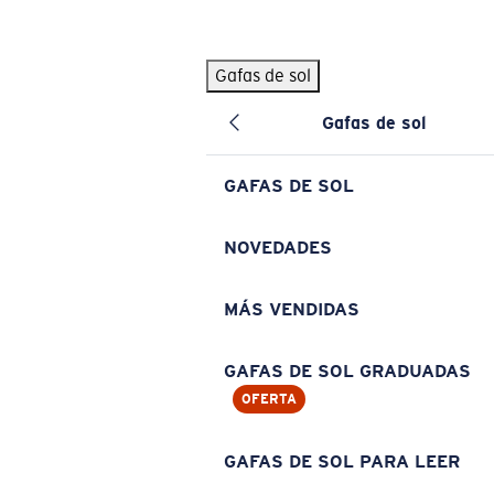
Skip to main content
Gafas de sol
BÚSQUEDAS POPULARES
Gafas de sol
Pilothouse PRO Limited Edition Pack
Exclusivo
Gafas de sol personalizadas
Nuevo
GAFAS DE SOL
Los más vendidos de gafas de sol
Gafas de sol graduadas
NOVEDADES
Novedades en gafas de sol
MÁS VENDIDAS
ENLACES ÚTILES
Lentes de recambio
GAFAS DE SOL GRADUADAS
OFERTA
Garantía y reparación
Gafas graduadas
GAFAS DE SOL PARA LEER