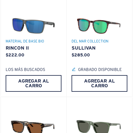
Use esta práctica guía para calcular el ajuste que
busca.
®
ENLACE MOLECULAR C-WALL
ESPEJO (OPCIONAL)
LENTE DE POLICARBONATO
POLARIZED FILM
MATERIAL DE BASE BIO
DEL MAR COLLECTION
LENTE DE POLICARBONATO
RINCON II
SULLIVAN
®
ENLACE MOLECULAR C-WALL
$222.00
$285.00
LOS MÁS BUSCADOS
GRABADO DISPONIBLE
AGREGAR AL
AGREGAR AL
S
M
CARRO
CARRO
¿Se ajusta por completo?
Es posible que necesite una montura
pequeña
o
mediana.
Liviano y Resistente a los impactos