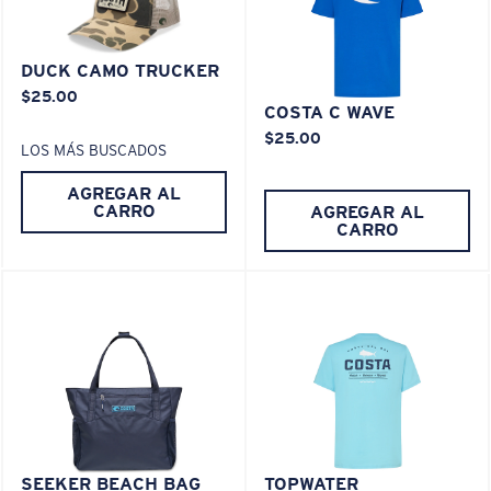
XL
DUCK CAMO TRUCKER
¿Se ajusta en las dos últimas posiciones?
$25.00
Es posible que necesite una montura
XL
.
COSTA C WAVE
$25.00
LOS MÁS BUSCADOS
AGREGAR AL
CARRO
AGREGAR AL
CARRO
SEEKER BEACH BAG
TOPWATER