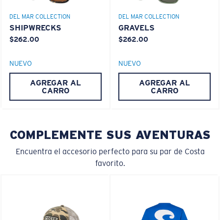
El policarbonato son las opciones de material para
DEL MAR COLLECTION
DEL MAR COLLECTION
SHIPWRECKS
GRAVELS
lentes más livianas y duraderas
®
$262.00
$262.00
C-WALL
es un enlace molecular resistente a los
rayones
NUEVO
NUEVO
M
L
AGREGAR AL
AGREGAR AL
PATENTE DE EE. UU. N.º 7.506.977
CARRO
CARRO
¿Se ajusta en el centro?
Es posible que necesite una montura
mediana
o
grande
.
COMPLEMENTE SUS AVENTURAS
Encuentra el accesorio perfecto para su par de Costa
favorito.