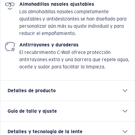
Almohadillas nasales ajustables
Las almohadillas nasales completamente
ajustables y antideslizantes se han diseñado para
personalizar aún más su ajuste individual y para
reducir el empañamiento.
Antirrayones y duraderas
El recubrimiento C-Wall ofrece protección
antirrayones extra y una barrera que repele agua,
aceite y sudor para facilitar la limpieza.
Detalles de producto
Guía de talla y ajuste
Toma su nombre de las aves que habitan cerca del
agua, el modelo Wader es igual de adecuado en su
elemento. Está completamente integrado con flujo de
Detalles y tecnología de la lente
goma Hydrolite a lo largo de las varillas, lo que