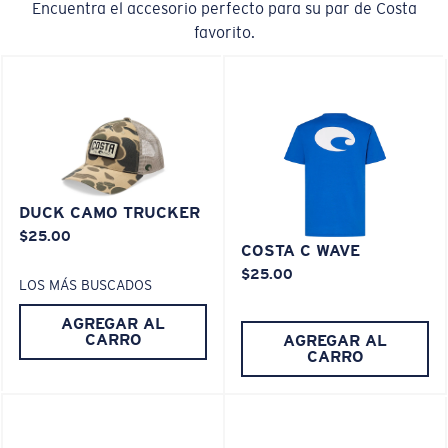
Encuentra el accesorio perfecto para su par de Costa
favorito.
XL
DUCK CAMO TRUCKER
¿Se ajusta en las dos últimas posiciones?
$25.00
Es posible que necesite una montura
XL
.
COSTA C WAVE
$25.00
LOS MÁS BUSCADOS
AGREGAR AL
CARRO
AGREGAR AL
CARRO