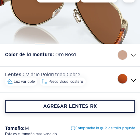
Color de la montura
:
Oro Rosa
Lentes
:
Vidrio Polarizado Cobre
Luz variable
Pesca visual costera
AGREGAR LENTES RX
Tamaño:
M
Compruebe la guía de talla y ajuste
Este es el tamaño más vendido