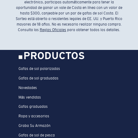
electrónico, participas automáticamente para tener la
oportunidad de ganar un vale de Costa en línea con un valor de
hasta $300, canjeable por un par de gafas de sol Costa. El
Sorteo está abierto a residentes legales de EE. UU. y Puerto Rico
mayores de 18 años. No es necesario realizar ninguna compra.
Consulta las
Reglas Oficiales
para obtener todos los detalles.
PRODUCTOS
Gafas de sol polarizadas
Gafas de sol graduadas
Novedades
Más vendidas
Gafas graduadas
Ropa y accesorios
Graba Su Armazón
Gafas de sol de pesca