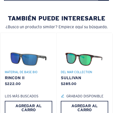
Monturas con cobertura y diseño envolvente medios
que valoran el estilo pero siguen ofreciendo el mejor
rendimiento.
TAMBIÉN PUEDE INTERESARLE
¿Busca un producto similar? Empiece aquí su búsqueda.
¿No tiene a mano una regla de medir?
Use esta práctica guía para calcular el ajuste que
busca.
®
ENLACE MOLECULAR C-WALL
CAPA DE VIDRIO
ENCAPUSLATED MIRROR
POLARIZED FILM
MATERIAL DE BASE BIO
DEL MAR COLLECTION
CAPA DE VIDRIO
RINCON II
SULLIVAN
®
ENLACE MOLECULAR C-WALL
$222.00
$285.00
LOS MÁS BUSCADOS
GRABADO DISPONIBLE
AGREGAR AL
AGREGAR AL
S
M
CARRO
CARRO