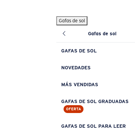
Skip to main content
Gafas de sol
BÚSQUEDAS POPULARES
Gafas de sol
Pilothouse PRO Limited Edition Pack
Exclusivo
Gafas de sol personalizadas
Nuevo
GAFAS DE SOL
Los más vendidos de gafas de sol
Gafas de sol graduadas
NOVEDADES
Novedades en gafas de sol
MÁS VENDIDAS
ENLACES ÚTILES
Lentes de recambio
GAFAS DE SOL GRADUADAS
OFERTA
Garantía y reparación
Gafas graduadas
GAFAS DE SOL PARA LEER