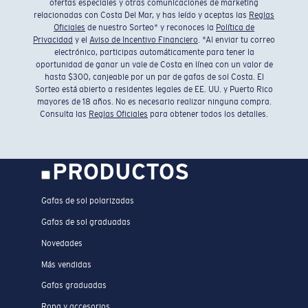
ofertas especiales y otras comunicaciones de marketing
relacionadas con Costa Del Mar, y has leído y aceptas las
Reglas
Oficiales
de nuestro Sorteo* y reconoces la
Política de
Privacidad
y el
Aviso de Incentivo Financiero
. *Al enviar tu correo
electrónico, participas automáticamente para tener la
oportunidad de ganar un vale de Costa en línea con un valor de
hasta $300, canjeable por un par de gafas de sol Costa. El
Sorteo está abierto a residentes legales de EE. UU. y Puerto Rico
mayores de 18 años. No es necesario realizar ninguna compra.
Consulta las
Reglas Oficiales
para obtener todos los detalles.
PRODUCTOS
Gafas de sol polarizadas
Gafas de sol graduadas
Novedades
Más vendidas
Gafas graduadas
Ropa y accesorios