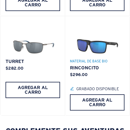
AGREGAR AL
AGREGAR AL
CARRO
CARRO
S
M
Liviano y Resistente a los impactos
¿Se ajusta por completo?
TURRET
MATERIAL DE BASE BIO
El policarbonato son las opciones de material para
Es posible que necesite una montura
pequeña
o
RINCONCITO
$282.00
lentes más livianas y duraderas
mediana.
$296.00
®
C-WALL
es un enlace molecular resistente a los
rayones
AGREGAR AL
GRABADO DISPONIBLE
CARRO
AGREGAR AL
CARRO
PATENTE DE EE. UU. N.º 7.506.977