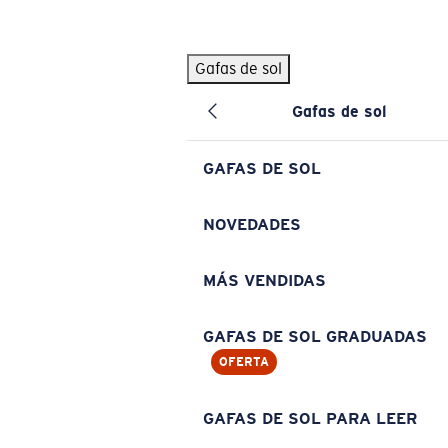
Skip to main content
Gafas de sol
BÚSQUEDAS POPULARES
Gafas de sol
Pilothouse PRO Limited Edition Pack
Exclusivo
Gafas de sol personalizadas
Nuevo
GAFAS DE SOL
Los más vendidos de gafas de sol
Gafas de sol graduadas
NOVEDADES
Novedades en gafas de sol
MÁS VENDIDAS
ENLACES ÚTILES
Lentes de recambio
GAFAS DE SOL GRADUADAS
OFERTA
Garantía y reparación
Gafas graduadas
GAFAS DE SOL PARA LEER