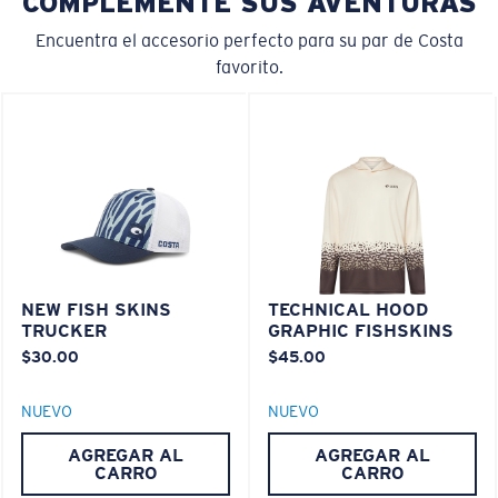
COMPLEMENTE SUS AVENTURAS
M
L
Encuentra el accesorio perfecto para su par de Costa
favorito.
¿Se ajusta en el centro?
Es posible que necesite una montura
mediana
o
grande
.
NEW FISH SKINS
TECHNICAL HOOD
TRUCKER
GRAPHIC FISHSKINS
$30.00
$45.00
XL
NUEVO
NUEVO
¿Se ajusta en las dos últimas posiciones?
AGREGAR AL
AGREGAR AL
Es posible que necesite una montura
XL
.
CARRO
CARRO