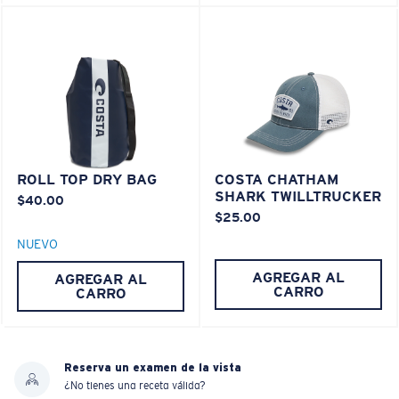
XL
®
¿Se ajusta en las dos últimas posiciones?
ENLACE MOLECULAR C-WALL
ESPEJO (OPCIONAL)
Es posible que necesite una montura
XL
.
LENTE DE POLICARBONATO
POLARIZED FILM
LENTE DE POLICARBONATO
ROLL TOP DRY BAG
COSTA CHATHAM
®
ENLACE MOLECULAR C-WALL
SHARK TWILLTRUCKER
$40.00
$25.00
NUEVO
AGREGAR AL
AGREGAR AL
CARRO
CARRO
Reserva un examen de la vista
¿No tienes una receta válida?