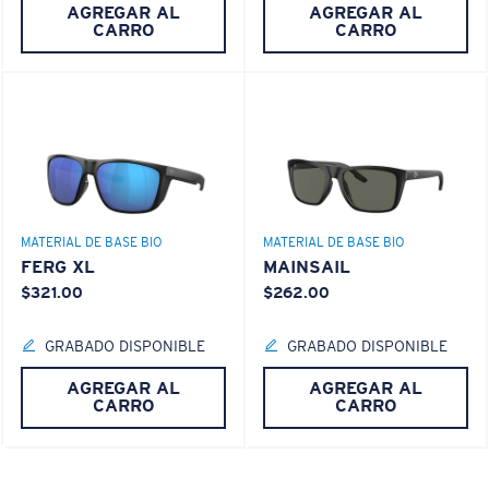
¿No tiene a mano una regla de medir?
AGREGAR AL
AGREGAR AL
CARRO
CARRO
Use esta práctica guía para calcular el ajuste que
®
ENLACE MOLECULAR C-WALL
busca.
CAPA DE VIDRIO
ENCAPUSLATED MIRROR
POLARIZED FILM
CAPA DE VIDRIO
®
ENLACE MOLECULAR C-WALL
MATERIAL DE BASE BIO
MATERIAL DE BASE BIO
FERG XL
MAINSAIL
$321.00
$262.00
S
M
GRABADO DISPONIBLE
GRABADO DISPONIBLE
AGREGAR AL
AGREGAR AL
¿Se ajusta por completo?
CARRO
CARRO
Es posible que necesite una montura
pequeña
o
mediana.
Claridad superior y resistencia a los rayones