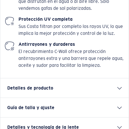
que disfrutan en el agua o al aire libre. Solo
vendemos gafas de sol polarizadas.
Protección UV completa
Sus Costa filtran por completo los rayos UV, lo que
implica la mejor protección y control de la luz.
Antirrayones y duraderas
El recubrimiento C-Wall ofrece protección
antirrayones extra y una barrera que repele agua,
aceite y sudor para facilitar la limpieza.
Detalles de producto
Guía de talla y ajuste
Ya sea que esté en el agua o cerca de esta, las gafas
Spearo son elegantes, están a la moda y tienen
características deportivas para estar a la altura de
Detalles y tecnología de la lente
días largos en el agua. Nombradas por los pescadores