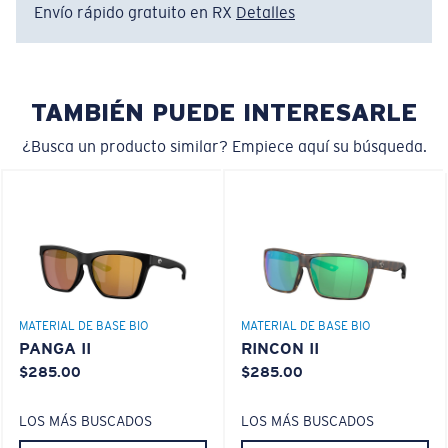
Envío rápido gratuito en RX
Detalles
Absorbe la dañina luz azul de alta energía (HEV)
Mejora los rojos, verdes y azules
Regular
Filtra el amarillo intenso
Ajuste Regular
TAMBIÉN PUEDE INTERESARLE
Un frontal de lente amplio diseñado para ajustarse a
rostros de tamaño regular.
¿Busca un producto similar? Empiece aquí su búsqueda.
Lentes 580® Polarizadas
580® VIDRIO LIGHTWAVE
Curva base 6 - Cobertura media
MATERIAL DE BASE BIO
MATERIAL DE BASE BIO
Monturas con cobertura y diseño envolvente medios
PANGA II
RINCON II
que valoran el estilo pero siguen ofreciendo el mejor
$285.00
$285.00
rendimiento.
LOS MÁS BUSCADOS
LOS MÁS BUSCADOS