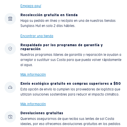
Empieza aquí
Liviano y Resistente a los impactos
Recolección gratuita en tienda
Haga su pedido en línea y recójalo en una de nuestras tiendas
El policarbonato son las opciones de material para
Sunglass Hut en solo 2 días hábiles.
lentes más livianas y duraderas
®
C-WALL
es un enlace molecular resistente a los
Encontrar una tienda
rayones
Respaldado por los programas de garantía y
reparación
Nuestros programas líderes de garantía y reparación le ayudan a
arreglar o sustituir sus Costa para que pueda volver rápidamente
PATENTE DE EE. UU. N.º 7.506.977
al agua.
Más información
Envío ecológico gratuito en compras superiores a $50
Esta opción de envío la cumplen los proveedores de logística que
utilizan soluciones sostenibles para reducir el impacto climático.
Más información
Devoluciones gratuitas
Queremos asegurarnos de que reciba sus lentes de sol Costa
ideales, por eso ofrecemos devoluciones gratuitas en los pedidos