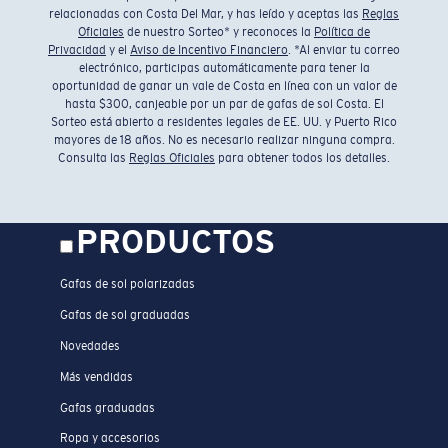
relacionadas con Costa Del Mar, y has leído y aceptas las
Reglas
Oficiales
de nuestro Sorteo* y reconoces la
Política de
Privacidad
y el
Aviso de Incentivo Financiero
. *Al enviar tu correo
electrónico, participas automáticamente para tener la
oportunidad de ganar un vale de Costa en línea con un valor de
hasta $300, canjeable por un par de gafas de sol Costa. El
Sorteo está abierto a residentes legales de EE. UU. y Puerto Rico
mayores de 18 años. No es necesario realizar ninguna compra.
Consulta las
Reglas Oficiales
para obtener todos los detalles.
PRODUCTOS
Gafas de sol polarizadas
Gafas de sol graduadas
Novedades
Más vendidas
Gafas graduadas
Ropa y accesorios