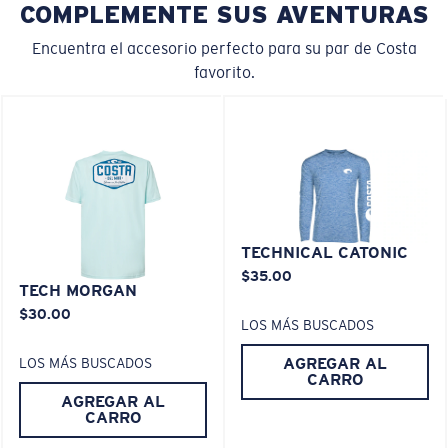
COMPLEMENTE SUS AVENTURAS
El vidrio ofrece el material de mayor claridad
Encuentra el accesorio perfecto para su par de Costa
Los espejos encapsulados (entre las capas de
favorito.
vidrio) son resistentes a los rayones
20% más delgado y 22% más liviano que el vidrio
polarizado normal
M
L
PATENTE DE EE. UU. N.º 6.334.680
¿Se ajusta en el centro?
PATENTE DE EE. UU. N.º 6.604.824
TECHNICAL CATONIC
Es posible que necesite una montura
mediana
o
$35.00
grande
.
TECH MORGAN
580® lightwave Policarbonato
$30.00
LOS MÁS BUSCADOS
AGREGAR AL
LOS MÁS BUSCADOS
CARRO
AGREGAR AL
CARRO