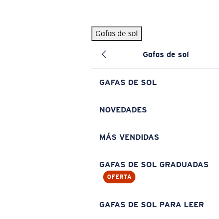
Skip to main content
Gafas de sol
BÚSQUEDAS POPULARES
Gafas de sol
Pilothouse PRO Limited Edition Pack
Exclusivo
Gafas de sol personalizadas
Nuevo
GAFAS DE SOL
Los más vendidos de gafas de sol
Gafas de sol graduadas
NOVEDADES
Novedades en gafas de sol
MÁS VENDIDAS
ENLACES ÚTILES
Lentes de recambio
GAFAS DE SOL GRADUADAS
OFERTA
Garantía y reparación
Gafas graduadas
GAFAS DE SOL PARA LEER