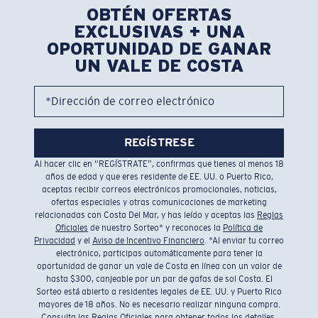
OBTÉN OFERTAS
EXCLUSIVAS + UNA
OPORTUNIDAD DE GANAR
UN VALE DE COSTA
*Dirección de correo electrónico
REGÍSTRESE
Al hacer clic en “REGÍSTRATE”, confirmas que tienes al menos 18
años de edad y que eres residente de EE. UU. o Puerto Rico,
aceptas recibir correos electrónicos promocionales, noticias,
ofertas especiales y otras comunicaciones de marketing
relacionadas con Costa Del Mar, y has leído y aceptas las
Reglas
Oficiales
de nuestro Sorteo* y reconoces la
Política de
Privacidad
y el
Aviso de Incentivo Financiero
. *Al enviar tu correo
electrónico, participas automáticamente para tener la
oportunidad de ganar un vale de Costa en línea con un valor de
hasta $300, canjeable por un par de gafas de sol Costa. El
Sorteo está abierto a residentes legales de EE. UU. y Puerto Rico
mayores de 18 años. No es necesario realizar ninguna compra.
Consulta las
Reglas Oficiales
para obtener todos los detalles.