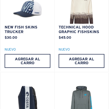
XL
¿Se ajusta en las dos últimas posiciones?
Es posible que necesite una montura
XL
.
NEW FISH SKINS
TECHNICAL HOOD
TRUCKER
GRAPHIC FISHSKINS
$30.00
$45.00
NUEVO
NUEVO
AGREGAR AL
AGREGAR AL
CARRO
CARRO