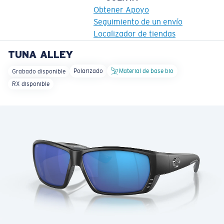
Obtener Apoyo
Seguimiento de un envío
Localizador de tiendas
TUNA ALLEY
OBJETIVO ACTUALIZADO
¡AGREGADO AL CARRITO!
Polarizado
Material de base bio
Grabado disponible
RX disponible
Precio:
Sin cargo
Cantidad:
Precio:
Sin cargo
Cantidad: