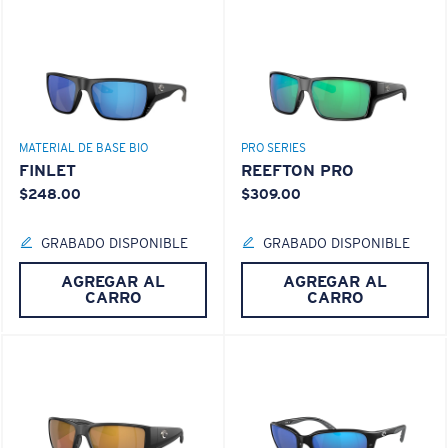
Use esta práctica guía para calcular el ajuste que
busca.
®
ENLACE MOLECULAR C-WALL
CAPA DE VIDRIO
ENCAPUSLATED MIRROR
POLARIZED FILM
MATERIAL DE BASE BIO
PRO SERIES
CAPA DE VIDRIO
FINLET
REEFTON PRO
®
ENLACE MOLECULAR C-WALL
$248.00
$309.00
GRABADO DISPONIBLE
GRABADO DISPONIBLE
AGREGAR AL
AGREGAR AL
S
M
CARRO
CARRO
¿Se ajusta por completo?
Es posible que necesite una montura
pequeña
o
mediana.