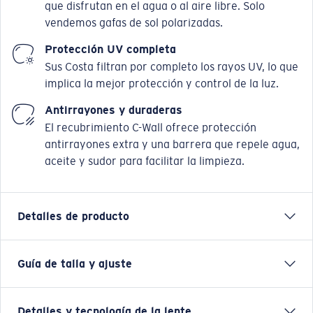
que disfrutan en el agua o al aire libre. Solo
vendemos gafas de sol polarizadas.
Protección UV completa
Sus Costa filtran por completo los rayos UV, lo que
implica la mejor protección y control de la luz.
Antirrayones y duraderas
El recubrimiento C-Wall ofrece protección
antirrayones extra y una barrera que repele agua,
aceite y sudor para facilitar la limpieza.
Detalles de producto
Guía de talla y ajuste
Estas gafas de sol Angler de Costa, que reciben el
nombre de la legendaria extensión de arena de 15
millas que atraviesa las aguas azules de las Bahamas
Detalles y tecnología de la lente