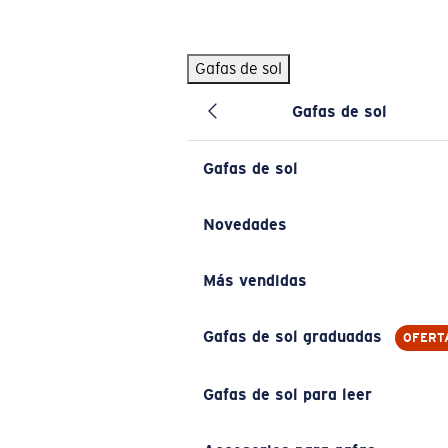
Skip to main content
Gafas de sol
BÚSQUEDAS POPULARES
Gafas de sol
Pilothouse PRO Limited Edition Pack
Exclusivo
Gafas de sol personalizadas
Nuevo
Gafas de sol
Los más vendidos de gafas de sol
Gafas de sol graduadas
Novedades
Novedades en gafas de sol
Más vendidas
ENLACES ÚTILES
Lentes de recambio
Gafas de sol graduadas
OFERT
Garantía y reparación
Gafas de sol para leer
Gafas graduadas