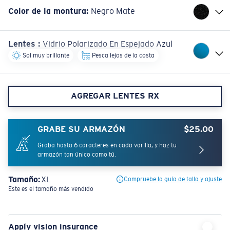
Color de la montura
:
Negro Mate
Lentes
:
Vidrio Polarizado En Espejado Azul
Sol muy brillante
Pesca lejos de la costa
AGREGAR LENTES RX
GRABE SU ARMAZÓN
$25.00
Graba hasta 6 caracteres en cada varilla, y haz tu
armazón tan único como tú.
Tamaño:
XL
Compruebe la guía de talla y ajuste
Este es el tamaño más vendido
Apply vision insurance