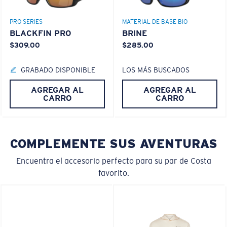
Claridad superior y resistencia a los rayones
El vidrio ofrece el material de mayor claridad
PRO SERIES
MATERIAL DE BASE BIO
Los espejos encapsulados (entre las capas de
BLACKFIN PRO
BRINE
vidrio) son resistentes a los rayones
$309.00
$285.00
20% más delgado y 22% más liviano que el vidrio
polarizado normal
GRABADO DISPONIBLE
LOS MÁS BUSCADOS
M
L
AGREGAR AL
AGREGAR AL
CARRO
CARRO
¿Se ajusta en el centro?
PATENTE DE EE. UU. N.º 6.334.680
PATENTE DE EE. UU. N.º 6.604.824
Es posible que necesite una montura
mediana
o
grande
.
COMPLEMENTE SUS AVENTURAS
Encuentra el accesorio perfecto para su par de Costa
favorito.