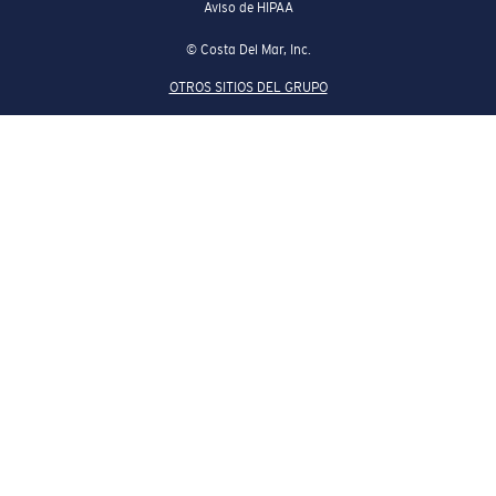
Aviso de HIPAA
© Costa Del Mar, Inc.
OTROS SITIOS DEL GRUPO