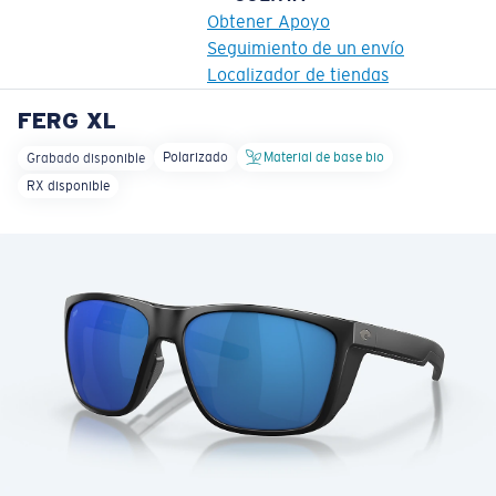
Obtener Apoyo
Seguimiento de un envío
Localizador de tiendas
FERG XL
OBJETIVO ACTUALIZADO
¡AGREGADO AL CARRITO!
Polarizado
Material de base bio
Grabado disponible
RX disponible
Precio:
Sin cargo
Cantidad:
Precio:
Sin cargo
Cantidad: