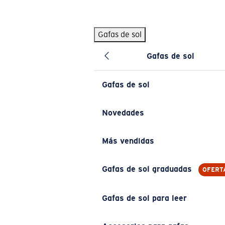
Skip to main content
Gafas de sol
BÚSQUEDAS POPULARES
Gafas de sol
Pilothouse PRO Limited Edition Pack
Exclusivo
Gafas de sol personalizadas
Nuevo
Gafas de sol
Los más vendidos de gafas de sol
Gafas de sol graduadas
Novedades
Novedades en gafas de sol
Más vendidas
ENLACES ÚTILES
Lentes de recambio
Gafas de sol graduadas
OFERT
Garantía y reparación
Gafas de sol para leer
Gafas graduadas