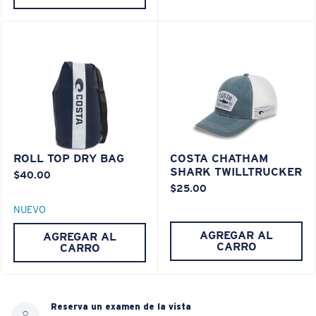
XL
¿Se ajusta en las dos últimas posiciones?
®
ENLACE MOLECULAR C-WALL
Es posible que necesite una montura
XL
.
ESPEJO (OPCIONAL)
LENTE DE POLICARBONATO
POLARIZED FILM
LENTE DE POLICARBONATO
ROLL TOP DRY BAG
COSTA CHATHAM
®
ENLACE MOLECULAR C-WALL
SHARK TWILLTRUCKER
$40.00
$25.00
NUEVO
AGREGAR AL
AGREGAR AL
CARRO
CARRO
Reserva un examen de la vista