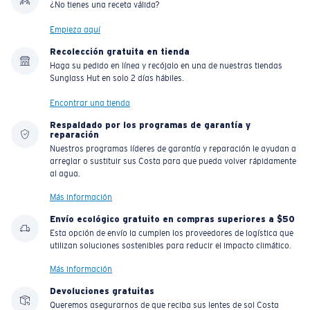
¿No tienes una receta válida?
Empieza aquí
Liviano y Resistente a los impactos
Recolección gratuita en tienda
Haga su pedido en línea y recójalo en una de nuestras tiendas
El policarbonato son las opciones de material para
Sunglass Hut en solo 2 días hábiles.
lentes más livianas y duraderas
®
C-WALL
es un enlace molecular resistente a los
Encontrar una tienda
rayones
Respaldado por los programas de garantía y
reparación
Nuestros programas líderes de garantía y reparación le ayudan a
arreglar o sustituir sus Costa para que pueda volver rápidamente
PATENTE DE EE. UU. N.º 7.506.977
al agua.
Más información
Envío ecológico gratuito en compras superiores a $50
Esta opción de envío la cumplen los proveedores de logística que
utilizan soluciones sostenibles para reducir el impacto climático.
Más información
Devoluciones gratuitas
Queremos asegurarnos de que reciba sus lentes de sol Costa