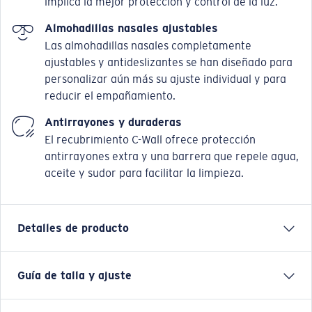
implica la mejor protección y control de la luz.
Almohadillas nasales ajustables
Las almohadillas nasales completamente
ajustables y antideslizantes se han diseñado para
personalizar aún más su ajuste individual y para
reducir el empañamiento.
Antirrayones y duraderas
El recubrimiento C-Wall ofrece protección
antirrayones extra y una barrera que repele agua,
aceite y sudor para facilitar la limpieza.
Detalles de producto
Guía de talla y ajuste
Costa siempre ha querido llevar las mejores
innovaciones a las aguas de todo el mundo. Las
monturas que llevan el nombre de nuestro fundador,