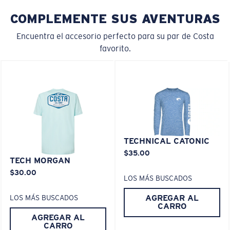
Claridad superior y resistencia a los rayones
COMPLEMENTE SUS AVENTURAS
El vidrio ofrece el material de mayor claridad
Encuentra el accesorio perfecto para su par de Costa
Los espejos encapsulados (entre las capas de
favorito.
vidrio) son resistentes a los rayones
20% más delgado y 22% más liviano que el vidrio
polarizado normal
M
L
¿Se ajusta en el centro?
PATENTE DE EE. UU. N.º 6.334.680
PATENTE DE EE. UU. N.º 6.604.824
Es posible que necesite una montura
mediana
o
TECHNICAL CATONIC
grande
.
$35.00
TECH MORGAN
580® lightwave Policarbonato
$30.00
LOS MÁS BUSCADOS
AGREGAR AL
LOS MÁS BUSCADOS
CARRO
AGREGAR AL
CARRO