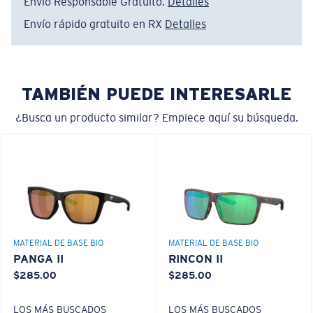
Envío Responsable Gratuito.
Detalles
siguiente:
Envío rápido gratuito en RX
Detalles
Absorbe la dañina luz azul de alta energía (HEV)
Mejora los rojos, verdes y azules
Estrecho
Filtra el amarillo intenso
Ajuste Ancho
TAMBIÉN PUEDE INTERESARLE
Un frontal de lente amplio diseñado para ajustarse a
rostros más anchos.
¿Busca un producto similar? Empiece aquí su búsqueda.
Lentes 580® Polarizadas
580® VIDRIO LIGHTWAVE
Curva base 8 descentradas - Cobertura máxima
MATERIAL DE BASE BIO
MATERIAL DE BASE BIO
Monturas con cobertura y diseño envolvente máximos
PANGA II
RINCON II
que ayudan a reducir la filtración de luz.
$285.00
$285.00
LOS MÁS BUSCADOS
LOS MÁS BUSCADOS