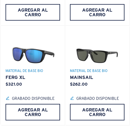
¿No tiene a mano una regla de medir?
AGREGAR AL
AGREGAR AL
Use esta práctica guía para calcular el ajuste que
CARRO
CARRO
busca.
®
ENLACE MOLECULAR C-WALL
CAPA DE VIDRIO
ENCAPUSLATED MIRROR
POLARIZED FILM
CAPA DE VIDRIO
®
ENLACE MOLECULAR C-WALL
MATERIAL DE BASE BIO
MATERIAL DE BASE BIO
FERG XL
MAINSAIL
$321.00
$262.00
S
M
GRABADO DISPONIBLE
GRABADO DISPONIBLE
¿Se ajusta por completo?
AGREGAR AL
AGREGAR AL
Es posible que necesite una montura
pequeña
o
CARRO
CARRO
mediana.