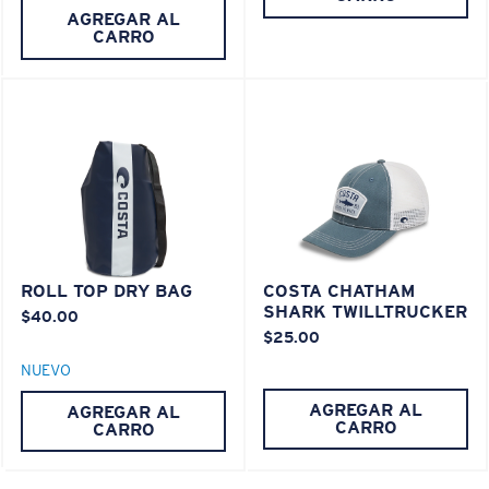
AGREGAR AL
CARRO
XL
®
¿Se ajusta en las dos últimas posiciones?
ENLACE MOLECULAR C-WALL
ESPEJO (OPCIONAL)
Es posible que necesite una montura
XL
.
LENTE DE POLICARBONATO
POLARIZED FILM
LENTE DE POLICARBONATO
®
ENLACE MOLECULAR C-WALL
ROLL TOP DRY BAG
COSTA CHATHAM
SHARK TWILLTRUCKER
$40.00
$25.00
NUEVO
AGREGAR AL
AGREGAR AL
CARRO
CARRO