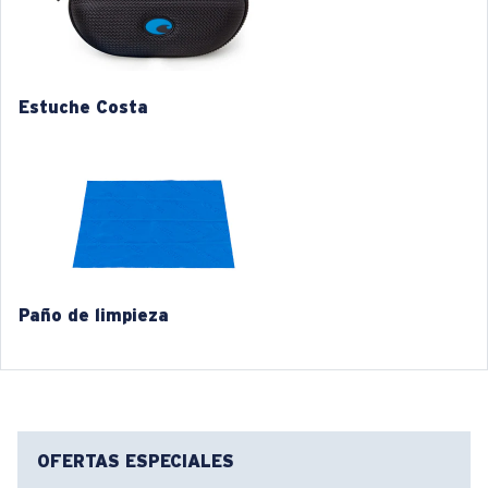
Categoría de lente:
3P
2. Ancho del puente:
16 mm
3. Ancho del lente:
61.8 mm
Estuche Costa
4. Altura del lente:
48 mm
5. Longitud de la patilla:
130 mm
COSTA 580® LENTES
Paño de limpieza
Las lentes 580 de Costa fueron diseñadas por
nuestros propios expertos en el espectro de la luz para
mejorar los colores, dado que las lentes estándar de
las gafas de sol no están a la altura.
OFERTAS ESPECIALES
Para controlar la luz,