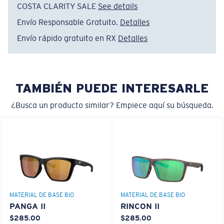
la tecnología multipatente de las lentes hace lo
COSTA CLARITY SALE
See details
siguiente:
Envío Responsable Gratuito.
Detalles
Absorbe la dañina luz azul de alta energía (HEV)
Envío rápido gratuito en RX
Detalles
Mejora los rojos, verdes y azules
Filtra el amarillo intenso
Estrecho
Ajuste Ancho
TAMBIÉN PUEDE INTERESARLE
Un frontal de lente amplio diseñado para ajustarse a
Lentes 580® Polarizadas
rostros más anchos.
¿Busca un producto similar? Empiece aquí su búsqueda.
580® VIDRIO LIGHTWAVE
Curva base 8 descentradas - Cobertura máxima
MATERIAL DE BASE BIO
MATERIAL DE BASE BIO
Monturas con cobertura y diseño envolvente máximos
PANGA II
RINCON II
que ayudan a reducir la filtración de luz.
$285.00
$285.00