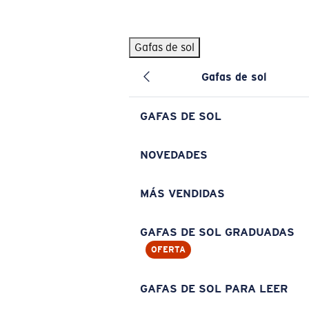
Skip to main content
Gafas de sol
BÚSQUEDAS POPULARES
Gafas de sol
Pilothouse PRO Limited Edition Pack
Exclusivo
Gafas de sol personalizadas
Nuevo
GAFAS DE SOL
Los más vendidos de gafas de sol
Gafas de sol graduadas
NOVEDADES
Novedades en gafas de sol
MÁS VENDIDAS
ENLACES ÚTILES
Lentes de recambio
GAFAS DE SOL GRADUADAS
OFERTA
Garantía y reparación
Gafas graduadas
GAFAS DE SOL PARA LEER