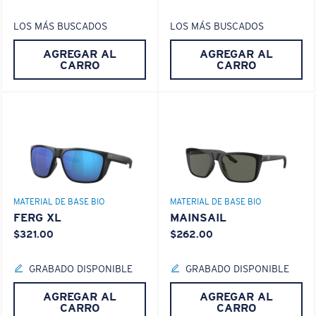
LOS MÁS BUSCADOS
LOS MÁS BUSCADOS
¿No tiene a mano una regla de medir?
AGREGAR AL
AGREGAR AL
Use esta práctica guía para calcular el ajuste que
®
ENLACE MOLECULAR C-WALL
CARRO
CARRO
busca.
CAPA DE VIDRIO
ENCAPUSLATED MIRROR
POLARIZED FILM
CAPA DE VIDRIO
®
ENLACE MOLECULAR C-WALL
MATERIAL DE BASE BIO
MATERIAL DE BASE BIO
FERG XL
MAINSAIL
$321.00
$262.00
S
M
GRABADO DISPONIBLE
GRABADO DISPONIBLE
¿Se ajusta por completo?
AGREGAR AL
AGREGAR AL
Es posible que necesite una montura
pequeña
o
CARRO
CARRO