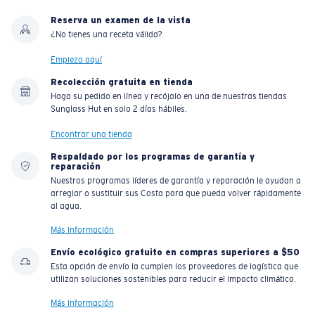
Reserva un examen de la vista
¿No tienes una receta válida?
Liviano y Resistente a los impactos
Empieza aquí
El policarbonato son las opciones de material para
Recolección gratuita en tienda
Haga su pedido en línea y recójalo en una de nuestras tiendas
lentes más livianas y duraderas
Sunglass Hut en solo 2 días hábiles.
®
C-WALL
es un enlace molecular resistente a los
rayones
Encontrar una tienda
Respaldado por los programas de garantía y
reparación
Nuestros programas líderes de garantía y reparación le ayudan a
PATENTE DE EE. UU. N.º 7.506.977
arreglar o sustituir sus Costa para que pueda volver rápidamente
al agua.
Más información
Envío ecológico gratuito en compras superiores a $50
Esta opción de envío la cumplen los proveedores de logística que
utilizan soluciones sostenibles para reducir el impacto climático.
Más información