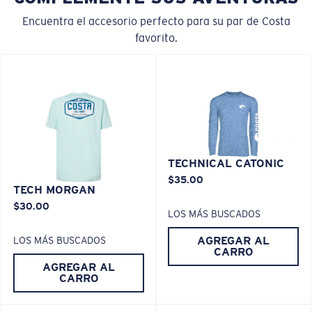
Los espejos encapsulados (entre las capas de
Encuentra el accesorio perfecto para su par de Costa
vidrio) son resistentes a los rayones
favorito.
20% más delgado y 22% más liviano que el vidrio
polarizado normal
M
L
PATENTE DE EE. UU. N.º 6.334.680
¿Se ajusta en el centro?
PATENTE DE EE. UU. N.º 6.604.824
Es posible que necesite una montura
mediana
o
TECHNICAL CATONIC
grande
.
$35.00
580® lightwave Policarbonato
TECH MORGAN
$30.00
LOS MÁS BUSCADOS
AGREGAR AL
LOS MÁS BUSCADOS
CARRO
AGREGAR AL
CARRO