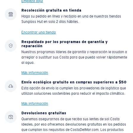
Empieza aquí
El policarbonato son las opciones de material para
Recolección gratuita en tienda
Haga su pedido en línea y recójalo en una de nuestras tiendas
lentes más livianas y duraderas
Sunglass Hut en solo 2 días hábiles.
®
C-WALL
es un enlace molecular resistente a los
rayones
Encontrar una tienda
Respaldado por los programas de garantía y
reparación
Nuestros programas líderes de garantía y reparación le ayudan a
PATENTE DE EE. UU. N.º 7.506.977
arreglar o sustituir sus Costa para que pueda volver rápidamente
al agua.
Más información
Envío ecológico gratuito en compras superiores a $50
Esta opción de envío la cumplen los proveedores de logística que
utilizan soluciones sostenibles para reducir el impacto climático.
Más información
Devoluciones gratuitas
Queremos asegurarnos de que reciba sus lentes de sol Costa
ideales, por eso ofrecemos devoluciones gratuitas en los pedidos
que cumplan los requisitos de CostaDelMar.com. Los productos