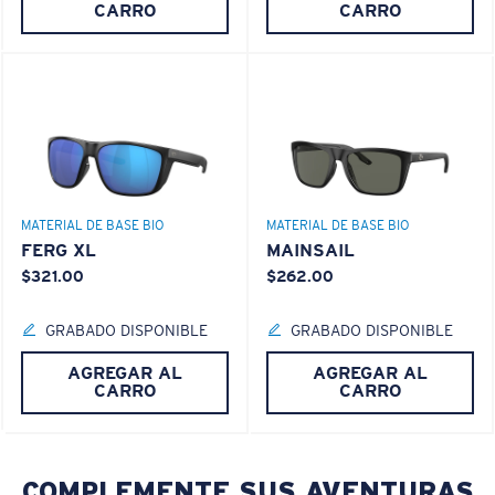
Use esta práctica guía para calcular el ajuste que
®
ENLACE MOLECULAR C-WALL
CARRO
CARRO
busca.
CAPA DE VIDRIO
ENCAPUSLATED MIRROR
POLARIZED FILM
CAPA DE VIDRIO
®
ENLACE MOLECULAR C-WALL
MATERIAL DE BASE BIO
MATERIAL DE BASE BIO
FERG XL
MAINSAIL
$321.00
$262.00
S
M
GRABADO DISPONIBLE
GRABADO DISPONIBLE
¿Se ajusta por completo?
AGREGAR AL
AGREGAR AL
Es posible que necesite una montura
pequeña
o
CARRO
CARRO
mediana.
Claridad superior y resistencia a los rayones
COMPLEMENTE SUS AVENTURAS
El vidrio ofrece el material de mayor claridad