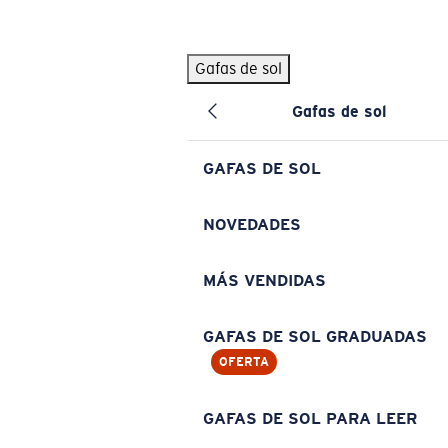
Skip to main content
Gafas de sol
BÚSQUEDAS POPULARES
Gafas de sol
Pilothouse PRO Limited Edition Pack
Exclusivo
Gafas de sol personalizadas
Nuevo
GAFAS DE SOL
Los más vendidos de gafas de sol
Gafas de sol graduadas
NOVEDADES
Novedades en gafas de sol
MÁS VENDIDAS
ENLACES ÚTILES
Lentes de recambio
GAFAS DE SOL GRADUADAS
OFERTA
Garantía y reparación
Gafas graduadas
GAFAS DE SOL PARA LEER