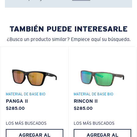
Mejora los rojos, verdes y azules
Filtra el amarillo intenso
Regular
Ajuste Regular
TAMBIÉN PUEDE INTERESARLE
Un frontal de lente amplio diseñado para ajustarse a
Lentes 580® Polarizadas
rostros de tamaño regular.
¿Busca un producto similar? Empiece aquí su búsqueda.
580® VIDRIO LIGHTWAVE
Curva base 8 descentradas - Cobertura máxima
MATERIAL DE BASE BIO
MATERIAL DE BASE BIO
Monturas con cobertura y diseño envolvente máximos
PANGA II
RINCON II
que ayudan a reducir la filtración de luz.
$285.00
$285.00
LOS MÁS BUSCADOS
LOS MÁS BUSCADOS
¿No tiene a mano una regla de medir?
AGREGAR AL
AGREGAR AL