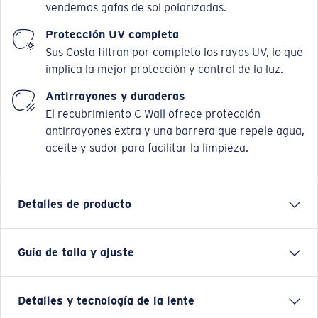
vendemos gafas de sol polarizadas.
Protección UV completa
Sus Costa filtran por completo los rayos UV, lo que
implica la mejor protección y control de la luz.
Antirrayones y duraderas
El recubrimiento C-Wall ofrece protección
antirrayones extra y una barrera que repele agua,
aceite y sudor para facilitar la limpieza.
Detalles de producto
Guía de talla y ajuste
El pez espada, conocido como broadbill en algunos
países y uno de los peces más luchadores, es la
recompensa de los pescadores costeros de todo el
Detalles y tecnología de la lente
mundo. Las gafas Broadbill, con un estilo envolvente