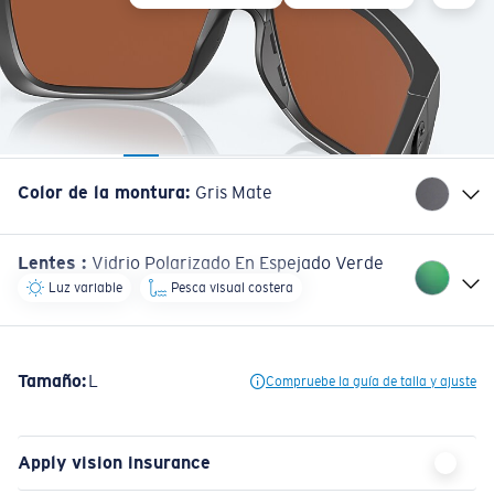
Color de la montura
:
Gris Mate
Lentes
:
Vidrio Polarizado En Espejado Verde
Luz variable
Pesca visual costera
Tamaño:
L
Compruebe la guía de talla y ajuste
Apply vision insurance