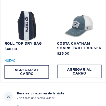
XL
®
¿Se ajusta en las dos últimas posiciones?
ENLACE MOLECULAR C-WALL
ESPEJO (OPCIONAL)
Es posible que necesite una montura
XL
.
LENTE DE POLICARBONATO
POLARIZED FILM
LENTE DE POLICARBONATO
®
ENLACE MOLECULAR C-WALL
ROLL TOP DRY BAG
COSTA CHATHAM
SHARK TWILLTRUCKER
$40.00
$25.00
NUEVO
AGREGAR AL
AGREGAR AL
CARRO
CARRO
Reserva un examen de la vista
¿No tienes una receta válida?
Liviano y Resistente a los impactos