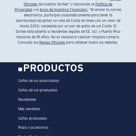
Oficiales
de nuestro Sorteo* y reconoces la
Política de
Privacidad
y el
Aviso de Incentivo Financiero
. *Al enviar tu correo
electrónico, participas automáticamente para tener la
oportunidad de ganar un vale de Costa en línea con un valor de
hasta $300, canjeable por un par de gafas de sol Costa. El
Sorteo está abierto a residentes legales de EE. UU. y Puerto Rico
mayores de 18 años. No es necesario realizar ninguna compra.
Consulta las
Reglas Oficiales
para obtener todos los detalles.
PRODUCTOS
Gafas de sol polarizadas
Gafas de sol graduadas
Novedades
Más vendidas
Gafas graduadas
Ropa y accesorios