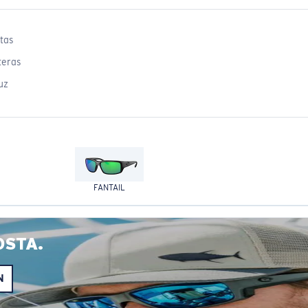
tas
teras
uz
FANTAIL
OSTA.
N