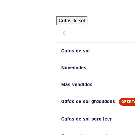
Skip to main content
Gafas de sol
BÚSQUEDAS POPULARES
Pilothouse PRO Limited Edition Pack
Exclusivo
Gafas de sol personalizadas
Nuevo
Gafas de sol
Los más vendidos de gafas de sol
Gafas de sol graduadas
Novedades
Novedades en gafas de sol
Más vendidas
ENLACES ÚTILES
Lentes de recambio
Gafas de sol graduadas
OFERT
Garantía y reparación
Gafas de sol para leer
Gafas graduadas