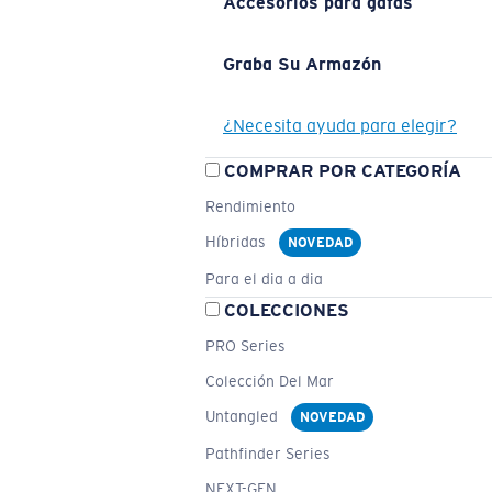
Accesorios para gafas
Graba Su Armazón
¿Necesita ayuda para elegir?
COMPRAR POR CATEGORÍA
Rendimiento
Híbridas
NOVEDAD
Para el dia a dia
COLECCIONES
PRO Series
Colección Del Mar
Untangled
NOVEDAD
Pathfinder Series
NEXT-GEN