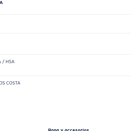
A
 / HSA
OS COSTA
Ropa y accesorios