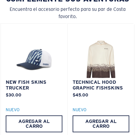
LENTE DE POLICARBONATO
®
ENLACE MOLECULAR C-WALL
Encuentra el accesorio perfecto para su par de Costa
favorito.
M
L
¿Se ajusta en el centro?
Es posible que necesite una montura
mediana
o
grande
.
NEW FISH SKINS
TECHNICAL HOOD
TRUCKER
GRAPHIC FISHSKINS
Liviano y Resistente a los impactos
$30.00
$45.00
El policarbonato son las opciones de material para
lentes más livianas y duraderas
NUEVO
NUEVO
®
C-WALL
es un enlace molecular resistente a los
AGREGAR AL
AGREGAR AL
rayones
CARRO
CARRO