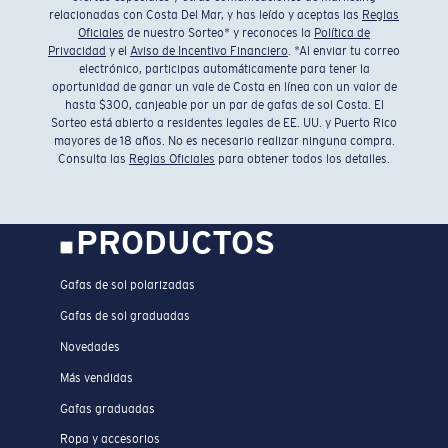
relacionadas con Costa Del Mar, y has leído y aceptas las
Reglas
Oficiales
de nuestro Sorteo* y reconoces la
Política de
Privacidad
y el
Aviso de Incentivo Financiero
. *Al enviar tu correo
electrónico, participas automáticamente para tener la
oportunidad de ganar un vale de Costa en línea con un valor de
hasta $300, canjeable por un par de gafas de sol Costa. El
Sorteo está abierto a residentes legales de EE. UU. y Puerto Rico
mayores de 18 años. No es necesario realizar ninguna compra.
Consulta las
Reglas Oficiales
para obtener todos los detalles.
PRODUCTOS
Gafas de sol polarizadas
Gafas de sol graduadas
Novedades
Más vendidas
Gafas graduadas
Ropa y accesorios