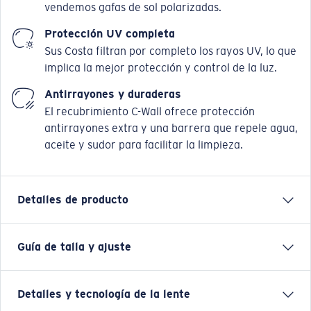
vendemos gafas de sol polarizadas.
Protección UV completa
Sus Costa filtran por completo los rayos UV, lo que
implica la mejor protección y control de la luz.
Antirrayones y duraderas
El recubrimiento C-Wall ofrece protección
antirrayones extra y una barrera que repele agua,
aceite y sudor para facilitar la limpieza.
Detalles de producto
Guía de talla y ajuste
Las gafas de sol Harpoon de Costa, casi
indestructibles, son las mejores gafas de sol de pesca
para quienes la aventura está en los momentos más
Detalles y tecnología de la lente
intensos. Estas gafas de sol Angler de Costa para