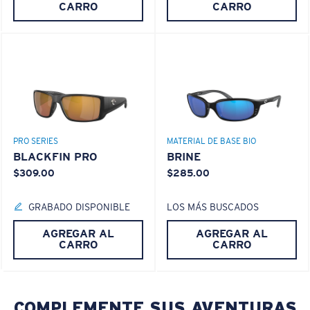
Use esta práctica guía para calcular el ajuste que
CARRO
CARRO
PATENTE DE EE. UU. N.º 6.334.680
busca.
PATENTE DE EE. UU. N.º 6.604.824
580® lightwave Policarbonato
PRO SERIES
MATERIAL DE BASE BIO
BLACKFIN PRO
BRINE
$309.00
$285.00
S
M
GRABADO DISPONIBLE
LOS MÁS BUSCADOS
¿Se ajusta por completo?
AGREGAR AL
AGREGAR AL
Es posible que necesite una montura
pequeña
o
®
ENLACE MOLECULAR C-WALL
CARRO
CARRO
mediana.
ESPEJO (OPCIONAL)
LENTE DE POLICARBONATO
POLARIZED FILM
COMPLEMENTE SUS AVENTURAS