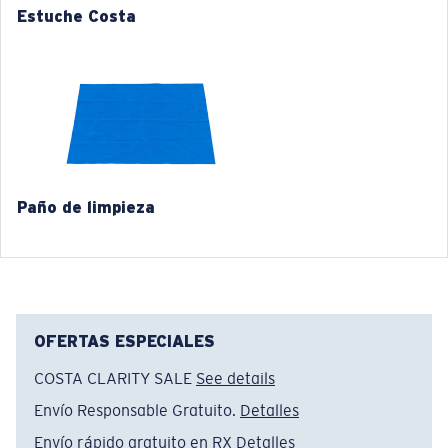
Estuche Costa
4. Altura del lente:
36.7 mm
580® VIDRIO LIGHTWAVE
5. Longitud de la patilla:
130 mm
Paño de limpieza
®
ENLACE MOLECULAR C-WALL
CAPA DE VIDRIO
OFERTAS ESPECIALES
ENCAPUSLATED MIRROR
POLARIZED FILM
COSTA CLARITY SALE
See details
CAPA DE VIDRIO
Envío Responsable Gratuito.
Detalles
®
ENLACE MOLECULAR C-WALL
Envío rápido gratuito en RX
Detalles