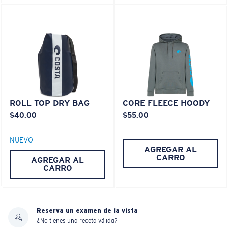
XL
PATENTE DE EE. UU. N.º 7.506.977
¿Se ajusta en las dos últimas posiciones?
Es posible que necesite una montura
XL
.
ROLL TOP DRY BAG
CORE FLEECE HOODY
$40.00
$55.00
NUEVO
AGREGAR AL
CARRO
AGREGAR AL
CARRO
Reserva un examen de la vista
¿No tienes una receta válida?