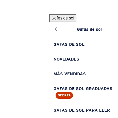
Skip to main content
Gafas de sol
BÚSQUEDAS POPULARES
Gafas de sol
Pilothouse PRO Limited Edition Pack
Exclusivo
Gafas de sol personalizadas
Nuevo
GAFAS DE SOL
Los más vendidos de gafas de sol
Gafas de sol graduadas
NOVEDADES
Novedades en gafas de sol
MÁS VENDIDAS
ENLACES ÚTILES
Lentes de recambio
GAFAS DE SOL GRADUADAS
OFERTA
Garantía y reparación
Gafas graduadas
GAFAS DE SOL PARA LEER