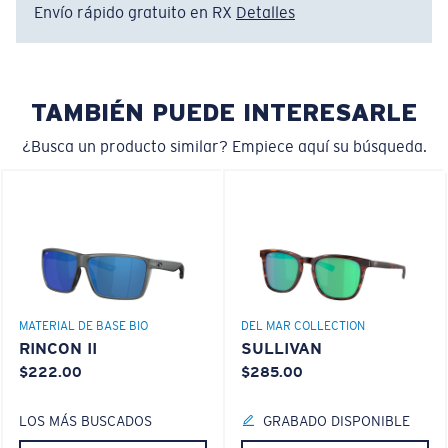
Envío rápido gratuito en RX
Detalles
Absorbe la dañina luz azul de alta energía (HEV)
Mejora los rojos, verdes y azules
Regular
Ajuste Regular
Filtra el amarillo intenso
TAMBIÉN PUEDE INTERESARLE
Un frontal de lente amplio diseñado para ajustarse a
rostros de tamaño regular.
¿Busca un producto similar? Empiece aquí su búsqueda.
Lentes 580® Polarizadas
580® lightwave Policarbonato
Curva base 8 descentradas - Cobertura máxima
MATERIAL DE BASE BIO
DEL MAR COLLECTION
Monturas con cobertura y diseño envolvente máximos
RINCON II
SULLIVAN
que ayudan a reducir la filtración de luz.
$222.00
$285.00
LOS MÁS BUSCADOS
GRABADO DISPONIBLE
¿No tiene a mano una regla de medir?