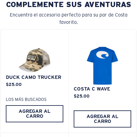
Liviano y Resistente a los impactos
COMPLEMENTE SUS AVENTURAS
El policarbonato son las opciones de material para
Encuentra el accesorio perfecto para su par de Costa
lentes más livianas y duraderas
favorito.
®
C-WALL
es un enlace molecular resistente a los
rayones
M
L
PATENTE DE EE. UU. N.º 7.506.977
¿Se ajusta en el centro?
Es posible que necesite una montura
mediana
o
DUCK CAMO TRUCKER
grande
.
$25.00
COSTA C WAVE
$25.00
LOS MÁS BUSCADOS
AGREGAR AL
CARRO
AGREGAR AL
CARRO