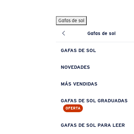
Skip to main content
Gafas de sol
BÚSQUEDAS POPULARES
Gafas de sol
Pilothouse PRO Limited Edition Pack
Exclusivo
Gafas de sol personalizadas
Nuevo
GAFAS DE SOL
Los más vendidos de gafas de sol
Gafas de sol graduadas
NOVEDADES
Novedades en gafas de sol
MÁS VENDIDAS
ENLACES ÚTILES
Lentes de recambio
GAFAS DE SOL GRADUADAS
OFERTA
Garantía y reparación
Gafas graduadas
GAFAS DE SOL PARA LEER