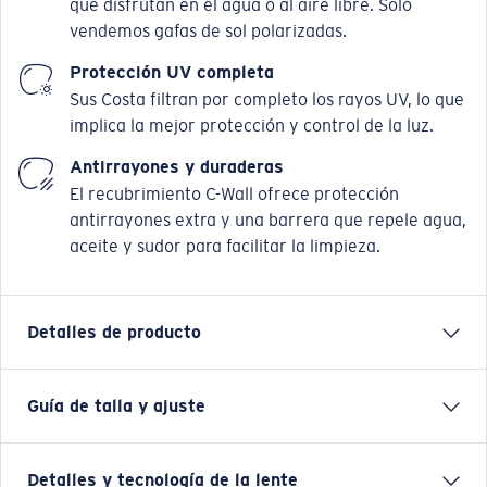
que disfrutan en el agua o al aire libre. Solo
vendemos gafas de sol polarizadas.
Protección UV completa
Sus Costa filtran por completo los rayos UV, lo que
implica la mejor protección y control de la luz.
Antirrayones y duraderas
El recubrimiento C-Wall ofrece protección
antirrayones extra y una barrera que repele agua,
aceite y sudor para facilitar la limpieza.
Detalles de producto
Guía de talla y ajuste
La Isla Isabela, en las Galápagos, da profundidad e
intriga a todo el archipiélago. Las gafas de sol
polarizadas Isabela de Costa, homónimas, ofrecen un
Detalles y tecnología de la lente
estilo que capta la atención en una presentación