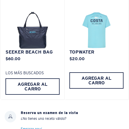
XL
¿Se ajusta en las dos últimas posiciones?
Es posible que necesite una montura
XL
.
SEEKER BEACH BAG
TOPWATER
$60.00
$20.00
LOS MÁS BUSCADOS
AGREGAR AL
CARRO
AGREGAR AL
CARRO
Reserva un examen de la vista
¿No tienes una receta válida?