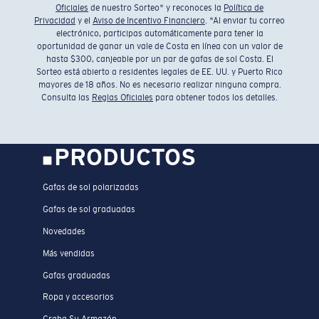
Oficiales
de nuestro Sorteo* y reconoces la
Política de
Privacidad
y el
Aviso de Incentivo Financiero
. *Al enviar tu correo
electrónico, participas automáticamente para tener la
oportunidad de ganar un vale de Costa en línea con un valor de
hasta $300, canjeable por un par de gafas de sol Costa. El
Sorteo está abierto a residentes legales de EE. UU. y Puerto Rico
mayores de 18 años. No es necesario realizar ninguna compra.
Consulta las
Reglas Oficiales
para obtener todos los detalles.
PRODUCTOS
Gafas de sol polarizadas
Gafas de sol graduadas
Novedades
Más vendidas
Gafas graduadas
Ropa y accesorios