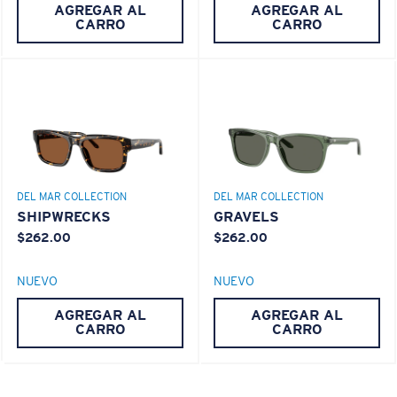
AGREGAR AL
AGREGAR AL
Use esta práctica guía para calcular el ajuste que
CARRO
CARRO
busca.
®
ENLACE MOLECULAR C-WALL
ESPEJO (OPCIONAL)
LENTE DE POLICARBONATO
POLARIZED FILM
LENTE DE POLICARBONATO
®
ENLACE MOLECULAR C-WALL
DEL MAR COLLECTION
DEL MAR COLLECTION
SHIPWRECKS
GRAVELS
$262.00
$262.00
S
M
NUEVO
NUEVO
¿Se ajusta por completo?
AGREGAR AL
AGREGAR AL
Es posible que necesite una montura
pequeña
o
CARRO
CARRO
mediana.