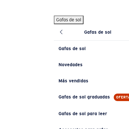
Skip to main content
Gafas de sol
BÚSQUEDAS POPULARES
Gafas de sol
Pilothouse PRO Limited Edition Pack
Exclusivo
Gafas de sol personalizadas
Nuevo
Gafas de sol
Los más vendidos de gafas de sol
Gafas de sol graduadas
Novedades
Novedades en gafas de sol
Más vendidas
ENLACES ÚTILES
Lentes de recambio
Gafas de sol graduadas
OFERT
Garantía y reparación
Gafas de sol para leer
Gafas graduadas