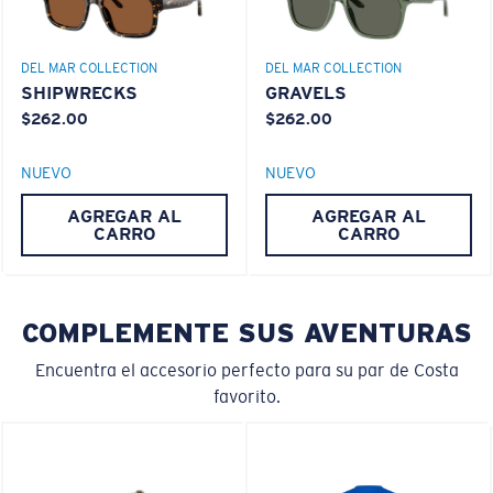
El vidrio ofrece el material de mayor claridad
Los espejos encapsulados (entre las capas de
DEL MAR COLLECTION
DEL MAR COLLECTION
vidrio) son resistentes a los rayones
SHIPWRECKS
GRAVELS
20% más delgado y 22% más liviano que el vidrio
$262.00
$262.00
polarizado normal
NUEVO
NUEVO
AGREGAR AL
AGREGAR AL
PATENTE DE EE. UU. N.º 6.334.680
M
L
CARRO
CARRO
PATENTE DE EE. UU. N.º 6.604.824
¿Se ajusta en el centro?
Es posible que necesite una montura
mediana
o
COMPLEMENTE SUS AVENTURAS
580® lightwave Policarbonato
grande
.
Encuentra el accesorio perfecto para su par de Costa
favorito.