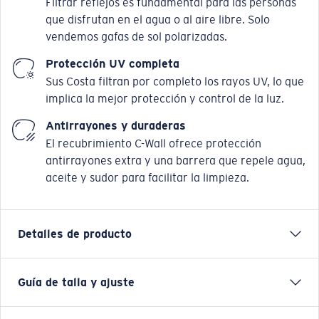
Filtrar reflejos es fundamental para las personas
que disfrutan en el agua o al aire libre. Solo
vendemos gafas de sol polarizadas.
Protección UV completa
Sus Costa filtran por completo los rayos UV, lo que
implica la mejor protección y control de la luz.
Antirrayones y duraderas
El recubrimiento C-Wall ofrece protección
antirrayones extra y una barrera que repele agua,
aceite y sudor para facilitar la limpieza.
Detalles de producto
Guía de talla y ajuste
Nuestra última montura playera presta atención a las
arenas blancas, las aguas claras y al legendario surf de
Bocas Del Toro, en Panamá. La montura de Bio-Resin™