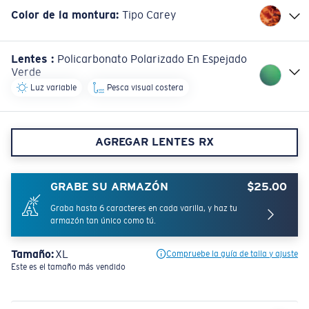
Color de la montura
:
Tipo Carey
Lentes
:
Policarbonato Polarizado En Espejado
Verde
Luz variable
Pesca visual costera
AGREGAR LENTES RX
GRABE SU ARMAZÓN
$25.00
Graba hasta 6 caracteres en cada varilla, y haz tu
armazón tan único como tú.
Tamaño:
XL
Compruebe la guía de talla y ajuste
Este es el tamaño más vendido