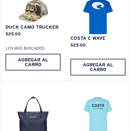
XL
DUCK CAMO TRUCKER
®
ENLACE MOLECULAR C-WALL
$25.00
¿Se ajusta en las dos últimas posiciones?
ESPEJO (OPCIONAL)
COSTA C WAVE
LENTE DE POLICARBONATO
Es posible que necesite una montura
XL
.
$25.00
LOS MÁS BUSCADOS
POLARIZED FILM
LENTE DE POLICARBONATO
AGREGAR AL
®
ENLACE MOLECULAR C-WALL
CARRO
AGREGAR AL
CARRO