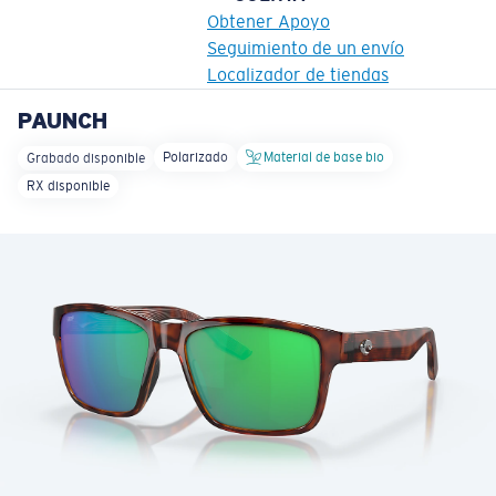
Obtener Apoyo
Seguimiento de un envío
Localizador de tiendas
PAUNCH
OBJETIVO ACTUALIZADO
¡AGREGADO AL CARRITO!
Polarizado
Material de base bio
Grabado disponible
RX disponible
Precio:
Sin cargo
Cantidad:
Precio:
Sin cargo
Cantidad: