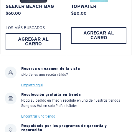
SEEKER BEACH BAG
TOPWATER
Liviano y Resistente a los impactos
$60.00
$20.00
El policarbonato son las opciones de material para
LOS MÁS BUSCADOS
lentes más livianas y duraderas
AGREGAR AL
®
C-WALL
es un enlace molecular resistente a los
CARRO
AGREGAR AL
CARRO
rayones
PATENTE DE EE. UU. N.º 7.506.977
Reserva un examen de la vista
¿No tienes una receta válida?
Empieza aquí
Recolección gratuita en tienda
Haga su pedido en línea y recójalo en una de nuestras tiendas
Sunglass Hut en solo 2 días hábiles.
Encontrar una tienda
Respaldado por los programas de garantía y
reparación