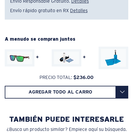
Envío Responsable Gratuito.
Detalles
Absorbe la dañina luz azul de alta energía (HEV)
Envío rápido gratuito en RX
Detalles
Mejora los rojos, verdes y azules
Filtra el amarillo intenso
Regular
Ajuste Regular
A menudo se compran juntos
Un frontal de lente amplio diseñado para ajustarse a
Lentes 580® Polarizadas
rostros de tamaño regular.
+
+
580® VIDRIO LIGHTWAVE
PRECIO TOTAL:
$236.00
AGREGAR TODO AL CARRO
Curva base 6 - Cobertura media
Monturas con cobertura y diseño envolvente medios
que valoran el estilo pero siguen ofreciendo el mejor
TAMBIÉN PUEDE INTERESARLE
rendimiento.
¿Busca un producto similar? Empiece aquí su búsqueda.