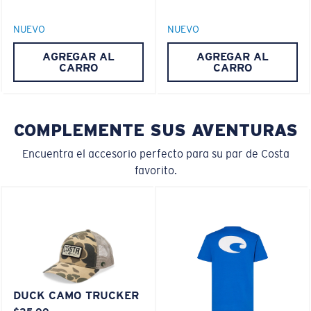
polarizado normal
NUEVO
NUEVO
AGREGAR AL
AGREGAR AL
PATENTE DE EE. UU. N.º 6.334.680
M
L
CARRO
CARRO
PATENTE DE EE. UU. N.º 6.604.824
¿Se ajusta en el centro?
Es posible que necesite una montura
mediana
o
COMPLEMENTE SUS AVENTURAS
grande
.
Encuentra el accesorio perfecto para su par de Costa
favorito.
XL
DUCK CAMO TRUCKER