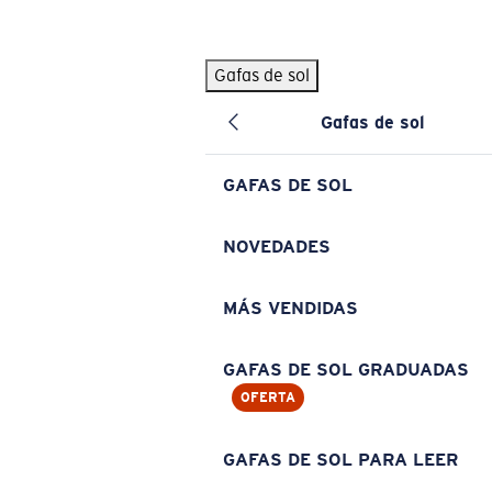
Skip to main content
Gafas de sol
BÚSQUEDAS POPULARES
Gafas de sol
Pilothouse PRO Limited Edition Pack
Exclusivo
Gafas de sol personalizadas
Nuevo
GAFAS DE SOL
Los más vendidos de gafas de sol
Gafas de sol graduadas
NOVEDADES
Novedades en gafas de sol
MÁS VENDIDAS
ENLACES ÚTILES
Lentes de recambio
GAFAS DE SOL GRADUADAS
OFERTA
Garantía y reparación
Gafas graduadas
GAFAS DE SOL PARA LEER