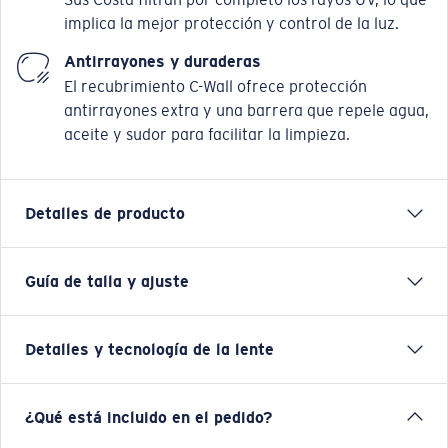
implica la mejor protección y control de la luz.
Antirrayones y duraderas
El recubrimiento C-Wall ofrece protección
antirrayones extra y una barrera que repele agua,
aceite y sudor para facilitar la limpieza.
Detalles de producto
Guía de talla y ajuste
Salude a Salina, rememorando el surf salado de las
zonas tropicales; el lugar perfecto para hacer
recuerdos. Esta montura para el estilo de vida playero
Detalles y tecnología de la lente
está diseñada para pasar días soleados en la arena o el
mar. Los detalles marinos esculpidos en los interiores
de nuestra montura Bio-Resin™ hacen que se vea bien
Espejado verde
¿Qué está incluido en el pedido?
y sea resistente sin importar las condiciones.
Visión y contraste mejorados para pescar en la costa y en