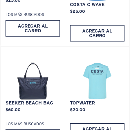
$25.00
¿Se ajusta en las dos últimas posiciones?
COSTA C WAVE
Es posible que necesite una montura
XL
.
$25.00
LOS MÁS BUSCADOS
AGREGAR AL
CARRO
AGREGAR AL
CARRO
SEEKER BEACH BAG
TOPWATER
$60.00
$20.00
LOS MÁS BUSCADOS
AGREGAR AL