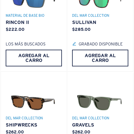
POLARIZED FILM
CAPA DE VIDRIO
®
MATERIAL DE BASE BIO
DEL MAR COLLECTION
ENLACE MOLECULAR C-WALL
RINCON II
SULLIVAN
$222.00
$285.00
LOS MÁS BUSCADOS
GRABADO DISPONIBLE
AGREGAR AL
AGREGAR AL
CARRO
CARRO
S
M
¿Se ajusta por completo?
Es posible que necesite una montura
pequeña
o
mediana.
Claridad superior y resistencia a los rayones
El vidrio ofrece el material de mayor claridad
Los espejos encapsulados (entre las capas de
DEL MAR COLLECTION
DEL MAR COLLECTION
vidrio) son resistentes a los rayones
SHIPWRECKS
GRAVELS
20% más delgado y 22% más liviano que el vidrio
$262.00
$262.00