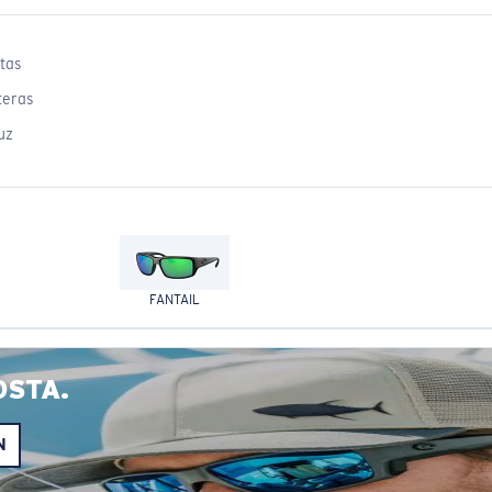
tas
teras
uz
FANTAIL
OSTA.
N