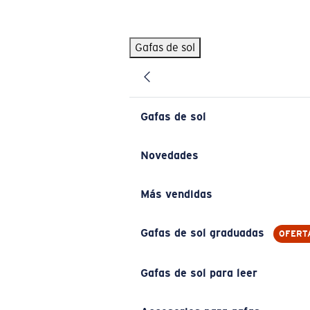
Skip to main content
Gafas de sol
BÚSQUEDAS POPULARES
Pilothouse PRO Limited Edition Pack
Exclusivo
Gafas de sol personalizadas
Nuevo
Gafas de sol
Los más vendidos de gafas de sol
Gafas de sol graduadas
Novedades
Novedades en gafas de sol
Más vendidas
ENLACES ÚTILES
Lentes de recambio
Gafas de sol graduadas
OFERT
Garantía y reparación
Gafas de sol para leer
Gafas graduadas