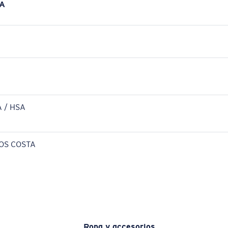
A
 / HSA
OS COSTA
Ropa y accesorios