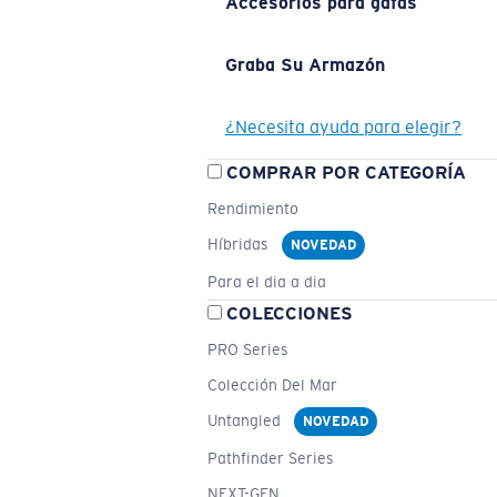
Accesorios para gafas
Graba Su Armazón
¿Necesita ayuda para elegir?
COMPRAR POR CATEGORÍA
Rendimiento
Híbridas
NOVEDAD
Para el dia a dia
COLECCIONES
PRO Series
Colección Del Mar
Untangled
NOVEDAD
Pathfinder Series
NEXT-GEN