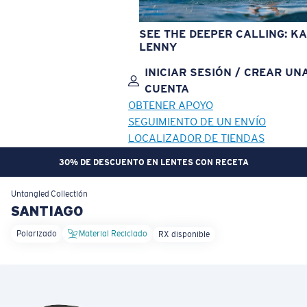
SEE THE DEEPER CALLING: KA
LENNY
INICIAR SESIÓN / CREAR UN
CUENTA
OBTENER APOYO
SEGUIMIENTO DE UN ENVÍO
LOCALIZADOR DE TIENDAS
30% DE DESCUENTO EN LENTES CON RECETA
OBJETIVO ACTUALIZADO
¡AGREGADO AL CARRITO!
Untangled
Collectión
SANTIAGO
Polarizado
Material Reciclado
RX disponible
Precio:
Sin cargo
Cantidad:
Precio:
Sin cargo