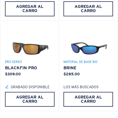
AGREGAR AL
AGREGAR AL
¿Se ajusta por completo?
CARRO
CARRO
Es posible que necesite una montura
pequeña
o
mediana.
PRO SERIES
MATERIAL DE BASE BIO
BLACKFIN PRO
BRINE
$309.00
$285.00
M
L
GRABADO DISPONIBLE
LOS MÁS BUSCADOS
¿Se ajusta en el centro?
AGREGAR AL
AGREGAR AL
Es posible que necesite una montura
mediana
o
CARRO
CARRO
grande
.