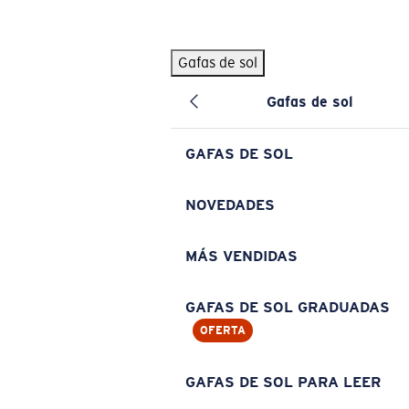
Skip to main content
Gafas de sol
BÚSQUEDAS POPULARES
Gafas de sol
Pilothouse PRO Limited Edition Pack
Exclusivo
Gafas de sol personalizadas
Nuevo
GAFAS DE SOL
Los más vendidos de gafas de sol
Gafas de sol graduadas
NOVEDADES
Novedades en gafas de sol
MÁS VENDIDAS
ENLACES ÚTILES
Lentes de recambio
GAFAS DE SOL GRADUADAS
OFERTA
Garantía y reparación
Gafas graduadas
GAFAS DE SOL PARA LEER