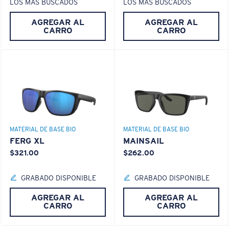
LOS MÁS BUSCADOS
LOS MÁS BUSCADOS
S
M
AGREGAR AL
AGREGAR AL
¿Se ajusta por completo?
CARRO
CARRO
Es posible que necesite una montura
pequeña
o
mediana.
MATERIAL DE BASE BIO
MATERIAL DE BASE BIO
FERG XL
MAINSAIL
$321.00
$262.00
M
L
GRABADO DISPONIBLE
GRABADO DISPONIBLE
¿Se ajusta en el centro?
AGREGAR AL
AGREGAR AL
Es posible que necesite una montura
mediana
o
CARRO
CARRO
grande
.