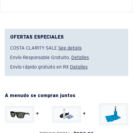
®
ENLACE MOLECULAR C-WALL
CAPA DE VIDRIO
ENCAPUSLATED MIRROR
POLARIZED FILM
OFERTAS ESPECIALES
CAPA DE VIDRIO
®
COSTA CLARITY SALE
See details
ENLACE MOLECULAR C-WALL
Envío Responsable Gratuito.
Detalles
Envío rápido gratuito en RX
Detalles
Estrecho
Ajuste Ancho
Un frontal de lente amplio diseñado para ajustarse a
rostros más anchos.
A menudo se compran juntos
+
+
Claridad superior y resistencia a los rayones