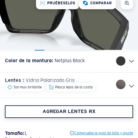
PRUÉBESELOS
COMPARAR
Color de la montura
:
Netplus Black
Lentes
:
Vidrio Polarizado Gris
Sol muy brillante
Pesca lejos de la costa
AGREGAR LENTES RX
Tamaño:
L
Compruebe la guía de talla y ajuste