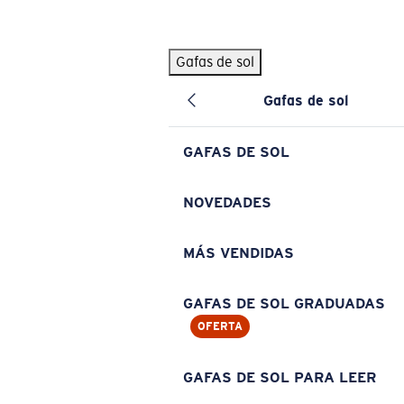
Skip to main content
Gafas de sol
BÚSQUEDAS POPULARES
Gafas de sol
Pilothouse PRO Limited Edition Pack
Exclusivo
Gafas de sol personalizadas
Nuevo
GAFAS DE SOL
Los más vendidos de gafas de sol
Gafas de sol graduadas
NOVEDADES
Novedades en gafas de sol
MÁS VENDIDAS
ENLACES ÚTILES
Lentes de recambio
GAFAS DE SOL GRADUADAS
OFERTA
Garantía y reparación
Gafas graduadas
GAFAS DE SOL PARA LEER