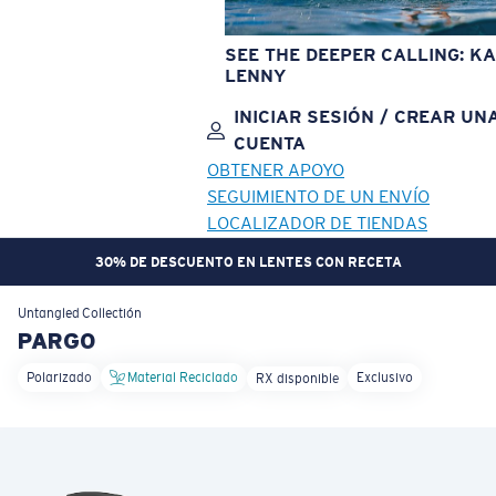
SEE THE DEEPER CALLING: KA
LENNY
INICIAR SESIÓN / CREAR UN
CUENTA
OBTENER APOYO
SEGUIMIENTO DE UN ENVÍO
LOCALIZADOR DE TIENDAS
30% DE DESCUENTO EN LENTES CON RECETA
OBJETIVO ACTUALIZADO
¡AGREGADO AL CARRITO!
Untangled
Collectión
PARGO
Polarizado
Material Reciclado
Exclusivo
RX disponible
Precio:
Sin cargo
Cantidad:
Precio:
Sin cargo