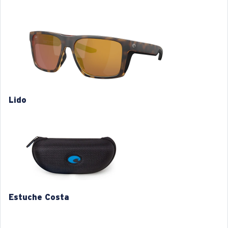
Las lentes 580 de Costa fueron diseñadas por
nuestros propios expertos en el espectro de la luz para
Nombre del modelo:
Lido
mejorar los colores, dado que las lentes estándar de
Artículo n.°:
6S9104 910416 57-16
las gafas de sol no están a la altura.
Color de la montura:
Carey Mate
Color de la lente:
Dorado Espejado
Para controlar la luz,
Material de la lente:
Vidrio Lightwave
la tecnología multipatente de las lentes hace lo
Ajuste de la montura:
Ancho
siguiente:
Tamaño:
XL
Lido
Nosepad adjustable:
Sí
Absorbe la dañina luz azul de alta energía (HEV)
XL
Curva base de las lentes:
Base 6 Decentered
Mejora los rojos, verdes y azules
Categoría de lente:
3P
Filtra el amarillo intenso
1. Ancho de la montura:
137 mm
2. Ancho del puente:
16 mm
Lentes 580® Polarizadas
3. Ancho del lente:
56.8 mm
Estuche Costa
4. Altura del lente:
45.3 mm
580® VIDRIO LIGHTWAVE
5. Longitud de la patilla:
132 mm