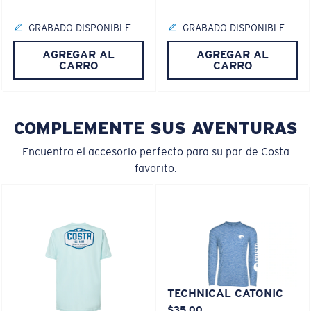
GRABADO DISPONIBLE
GRABADO DISPONIBLE
AGREGAR AL
AGREGAR AL
M
L
CARRO
CARRO
¿Se ajusta en el centro?
Es posible que necesite una montura
mediana
o
COMPLEMENTE SUS AVENTURAS
grande
.
Encuentra el accesorio perfecto para su par de Costa
favorito.
XL
TECHNICAL CATONIC
$35.00