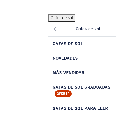
Skip to main content
Gafas de sol
BÚSQUEDAS POPULARES
Gafas de sol
Pilothouse PRO Limited Edition Pack
Exclusivo
Gafas de sol personalizadas
Nuevo
GAFAS DE SOL
Los más vendidos de gafas de sol
Gafas de sol graduadas
NOVEDADES
Novedades en gafas de sol
MÁS VENDIDAS
ENLACES ÚTILES
Lentes de recambio
GAFAS DE SOL GRADUADAS
OFERTA
Garantía y reparación
Gafas graduadas
GAFAS DE SOL PARA LEER