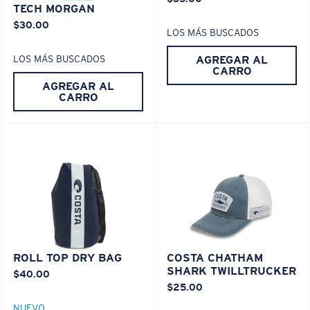
¿Se ajusta en las dos últimas posiciones?
TECH MORGAN
Es posible que necesite una montura
XL
.
$30.00
LOS MÁS BUSCADOS
AGREGAR AL
LOS MÁS BUSCADOS
CARRO
AGREGAR AL
CARRO
ROLL TOP DRY BAG
COSTA CHATHAM
SHARK TWILLTRUCKER
$40.00
$25.00
NUEVO