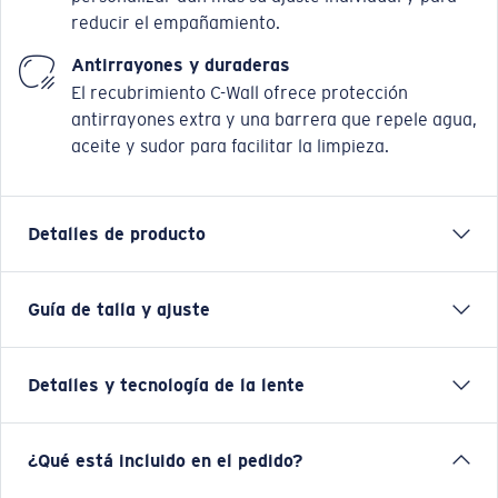
reducir el empañamiento.
Antirrayones y duraderas
El recubrimiento C-Wall ofrece protección
antirrayones extra y una barrera que repele agua,
aceite y sudor para facilitar la limpieza.
Detalles de producto
Guía de talla y ajuste
Con un enfoque en el estilo y el rendimiento inspirado
en la atmósfera de las costas del Pacífico, esta
montura está lista para cualquier cosa que el agua te
Detalles y tecnología de la lente
presente. Lido incluye protecciones superiores y
laterales para bloquear la luz, y las plaquetas y varillas
Hydrolite® le ayudan en la pesca. De este a oeste,
COSTA 580® LENTES
¿Qué está incluido en el pedido?
para ver olas o montarlas, Lido está ahí para la
aventura.