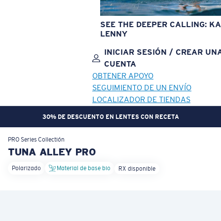
SEE THE DEEPER CALLING: KA
LENNY
INICIAR SESIÓN / CREAR UN
CUENTA
OBTENER APOYO
SEGUIMIENTO DE UN ENVÍO
LOCALIZADOR DE TIENDAS
30% DE DESCUENTO EN LENTES CON RECETA
OBJETIVO ACTUALIZADO
¡AGREGADO AL CARRITO!
PRO Series
Collectión
TUNA ALLEY PRO
Polarizado
Material de base bio
RX disponible
Precio:
Sin cargo
Cantidad:
Precio:
Sin cargo