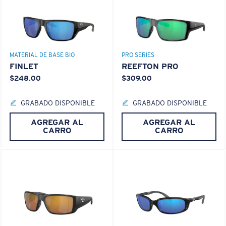
MATERIAL DE BASE BIO
PRO SERIES
FINLET
REEFTON PRO
$248.00
$309.00
XL
GRABADO DISPONIBLE
GRABADO DISPONIBLE
¿Se ajusta en las dos últimas posiciones?
AGREGAR AL
AGREGAR AL
Es posible que necesite una montura
XL
.
CARRO
CARRO