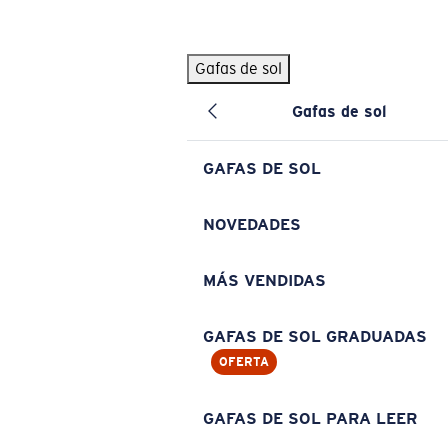
Skip to main content
Gafas de sol
BÚSQUEDAS POPULARES
Gafas de sol
Pilothouse PRO Limited Edition Pack
Exclusivo
Gafas de sol personalizadas
Nuevo
GAFAS DE SOL
Los más vendidos de gafas de sol
Gafas de sol graduadas
NOVEDADES
Novedades en gafas de sol
MÁS VENDIDAS
ENLACES ÚTILES
Lentes de recambio
GAFAS DE SOL GRADUADAS
OFERTA
Garantía y reparación
Gafas graduadas
GAFAS DE SOL PARA LEER