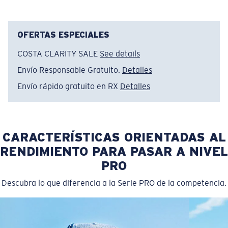
®
ENLACE MOLECULAR C-WALL
CAPA DE VIDRIO
OFERTAS ESPECIALES
ENCAPUSLATED MIRROR
POLARIZED FILM
COSTA CLARITY SALE
See details
CAPA DE VIDRIO
Envío Responsable Gratuito.
Detalles
®
ENLACE MOLECULAR C-WALL
Envío rápido gratuito en RX
Detalles
Regular
Ajuste Regular
CARACTERÍSTICAS ORIENTADAS AL
Un frontal de lente amplio diseñado para ajustarse a
RENDIMIENTO PARA PASAR A NIVEL
rostros de tamaño regular.
PRO
Descubra lo que diferencia a la Serie PRO de la competencia.
Claridad superior y resistencia a los rayones