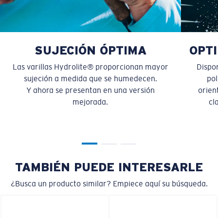
¿Se ajusta por completo?
Es posible que necesite una montura
pequeña
o
mediana.
SUJECIÓN ÓPTIMA
OPTI
Las varillas Hydrolite® proporcionan mayor
Dispo
sujeción a medida que se humedecen.
pol
Y ahora se presentan en una versión
orien
mejorada.
cl
M
L
TAMBIÉN PUEDE INTERESARLE
¿Se ajusta en el centro?
¿Busca un producto similar? Empiece aquí su búsqueda.
Es posible que necesite una montura
mediana
o
grande
.