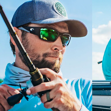
Curva base 8 descentradas - Cobertura máxima
El vidrio ofrece el material de mayor claridad
Los espejos encapsulados (entre las capas de
Monturas con cobertura y diseño envolvente máximos
vidrio) son resistentes a los rayones
que ayudan a reducir la filtración de luz.
20% más delgado y 22% más liviano que el vidrio
polarizado normal
¿No tiene a mano una regla de medir?
Use esta práctica guía para calcular el ajuste que
PATENTE DE EE. UU. N.º 6.334.680
busca.
PATENTE DE EE. UU. N.º 6.604.824
S
M