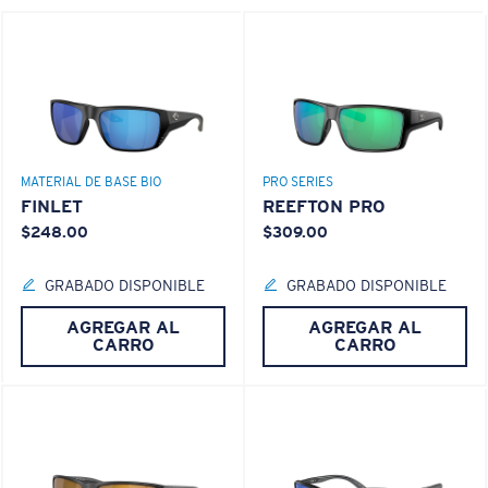
¿Se ajusta en las dos últimas posiciones?
Es posible que necesite una montura
XL
.
MATERIAL DE BASE BIO
PRO SERIES
FINLET
REEFTON PRO
$248.00
$309.00
GRABADO DISPONIBLE
GRABADO DISPONIBLE
AGREGAR AL
AGREGAR AL
CARRO
CARRO