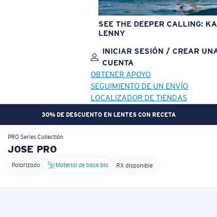
SEE THE DEEPER CALLING: KA
LENNY
INICIAR SESIÓN / CREAR UN
CUENTA
OBTENER APOYO
SEGUIMIENTO DE UN ENVÍO
LOCALIZADOR DE TIENDAS
30% DE DESCUENTO EN LENTES CON RECETA
OBJETIVO ACTUALIZADO
¡AGREGADO AL CARRITO!
PRO Series
Collectión
JOSE PRO
Polarizado
Material de base bio
RX disponible
Precio:
Sin cargo
Cantidad:
Precio:
Sin cargo