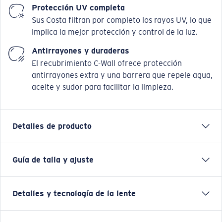
Protección UV completa
Sus Costa filtran por completo los rayos UV, lo que
implica la mejor protección y control de la luz.
Antirrayones y duraderas
El recubrimiento C-Wall ofrece protección
antirrayones extra y una barrera que repele agua,
aceite y sudor para facilitar la limpieza.
Detalles de producto
Guía de talla y ajuste
Costa te lleva a un nuevo nivel de rendimiento Pro con
su montura bestseller Jose. Llamadas así en honor al
legendario aventurero Jose Wejebe, estas gafas, al
Detalles y tecnología de la lente
igual que él, derrochan personalidad. Esta montura se
basa en la original con otros seis elementos de
rendimiento para ayudar a los pescadores a controlar