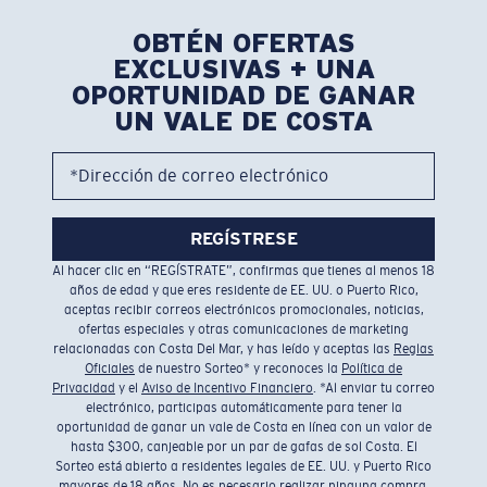
OBTÉN OFERTAS
EXCLUSIVAS + UNA
OPORTUNIDAD DE GANAR
UN VALE DE COSTA
*Dirección de correo electrónico
REGÍSTRESE
Al hacer clic en “REGÍSTRATE”, confirmas que tienes al menos 18
años de edad y que eres residente de EE. UU. o Puerto Rico,
aceptas recibir correos electrónicos promocionales, noticias,
ofertas especiales y otras comunicaciones de marketing
relacionadas con Costa Del Mar, y has leído y aceptas las
Reglas
Oficiales
de nuestro Sorteo* y reconoces la
Política de
Privacidad
y el
Aviso de Incentivo Financiero
. *Al enviar tu correo
electrónico, participas automáticamente para tener la
oportunidad de ganar un vale de Costa en línea con un valor de
hasta $300, canjeable por un par de gafas de sol Costa. El
Sorteo está abierto a residentes legales de EE. UU. y Puerto Rico
mayores de 18 años. No es necesario realizar ninguna compra.