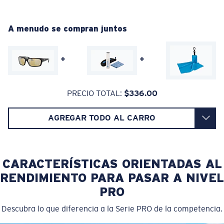
Mejora los rojos, verdes y azules
Regular
Filtra el amarillo intenso
Ajuste Regular
A menudo se compran juntos
Un frontal de lente amplio diseñado para ajustarse a
rostros de tamaño regular.
Lentes 580® Polarizadas
+
+
PRECIO TOTAL:
$336.00
580® VIDRIO LIGHTWAVE
AGREGAR TODO AL CARRO
Curva base 8 descentradas - Cobertura máxima
Monturas con cobertura y diseño envolvente máximos
que ayudan a reducir la filtración de luz.
CARACTERÍSTICAS ORIENTADAS AL
RENDIMIENTO PARA PASAR A NIVEL
PRO
¿No tiene a mano una regla de medir?
Descubra lo que diferencia a la Serie PRO de la competencia.
Use esta práctica guía para calcular el ajuste que
busca.
®