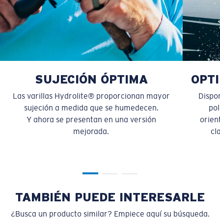
Los espejos encapsulados (entre las capas de
vidrio) son resistentes a los rayones
20% más delgado y 22% más liviano que el vidrio
polarizado normal
M
L
¿Se ajusta en el centro?
PATENTE DE EE. UU. N.º 6.334.680
SUJECIÓN ÓPTIMA
OPTI
PATENTE DE EE. UU. N.º 6.604.824
Es posible que necesite una montura
mediana
o
Las varillas Hydrolite® proporcionan mayor
Dispo
grande
.
sujeción a medida que se humedecen.
pol
Y ahora se presentan en una versión
orien
mejorada.
cl
TAMBIÉN PUEDE INTERESARLE
XL
¿Busca un producto similar? Empiece aquí su búsqueda.