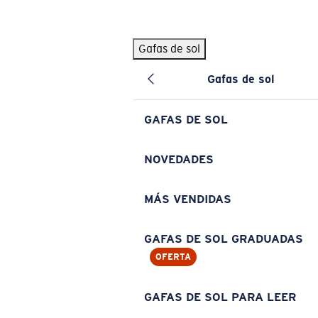
Skip to main content
Gafas de sol
BÚSQUEDAS POPULARES
Gafas de sol
Pilothouse PRO Limited Edition Pack
Exclusivo
Gafas de sol personalizadas
Nuevo
GAFAS DE SOL
Los más vendidos de gafas de sol
Gafas de sol graduadas
NOVEDADES
Novedades en gafas de sol
MÁS VENDIDAS
ENLACES ÚTILES
Lentes de recambio
GAFAS DE SOL GRADUADAS
OFERTA
Garantía y reparación
Gafas graduadas
GAFAS DE SOL PARA LEER