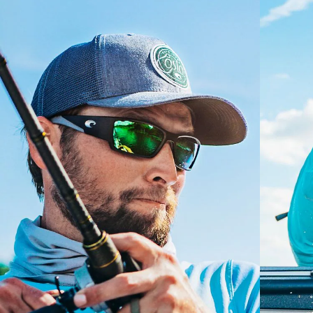
ENLACE MOLECULAR C-WALL
CAPA DE VIDRIO
ENCAPUSLATED MIRROR
POLARIZED FILM
CAPA DE VIDRIO
®
ENLACE MOLECULAR C-WALL
S
M
¿Se ajusta por completo?
Es posible que necesite una montura
pequeña
o
mediana.
Claridad superior y resistencia a los rayones
El vidrio ofrece el material de mayor claridad