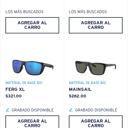
rendimiento.
LOS MÁS BUSCADOS
LOS MÁS BUSCADOS
PATENTE DE EE. UU. N.º 7.506.977
¿No tiene a mano una regla de medir?
AGREGAR AL
AGREGAR AL
CARRO
CARRO
Use esta práctica guía para calcular el ajuste que
busca.
MATERIAL DE BASE BIO
MATERIAL DE BASE BIO
FERG XL
MAINSAIL
$321.00
$262.00
S
M
GRABADO DISPONIBLE
GRABADO DISPONIBLE
AGREGAR AL
AGREGAR AL
¿Se ajusta por completo?
CARRO
CARRO