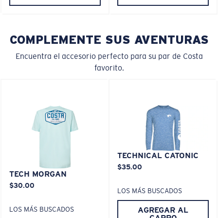
Es posible que necesite una montura
pequeña
o
mediana.
COMPLEMENTE SUS AVENTURAS
Encuentra el accesorio perfecto para su par de Costa
favorito.
M
L
¿Se ajusta en el centro?
TECHNICAL CATONIC
Es posible que necesite una montura
mediana
o
$35.00
grande
.
TECH MORGAN
$30.00
LOS MÁS BUSCADOS
AGREGAR AL
LOS MÁS BUSCADOS
CARRO