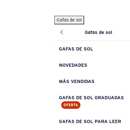
Skip to main content
Gafas de sol
BÚSQUEDAS POPULARES
Gafas de sol
Pilothouse PRO Limited Edition Pack
Exclusivo
Gafas de sol personalizadas
Nuevo
GAFAS DE SOL
Los más vendidos de gafas de sol
Gafas de sol graduadas
NOVEDADES
Novedades en gafas de sol
MÁS VENDIDAS
ENLACES ÚTILES
Lentes de recambio
GAFAS DE SOL GRADUADAS
OFERTA
Garantía y reparación
Gafas graduadas
GAFAS DE SOL PARA LEER