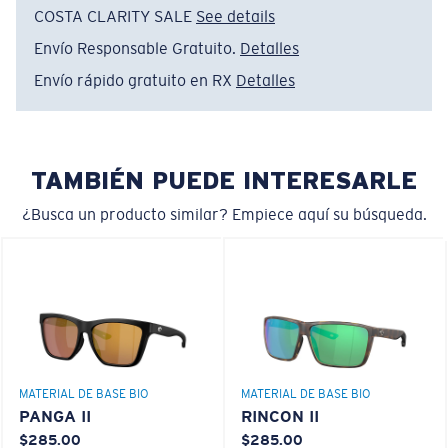
POLARIZED FILM
COSTA CLARITY SALE
See details
LENTE DE POLICARBONATO
Envío Responsable Gratuito.
Detalles
®
ENLACE MOLECULAR C-WALL
Envío rápido gratuito en RX
Detalles
Regular
Ajuste Regular
TAMBIÉN PUEDE INTERESARLE
Un frontal de lente amplio diseñado para ajustarse a
rostros de tamaño regular.
¿Busca un producto similar? Empiece aquí su búsqueda.
Liviano y Resistente a los impactos
Curva base 6 - Cobertura media
El policarbonato son las opciones de material para
MATERIAL DE BASE BIO
MATERIAL DE BASE BIO
lentes más livianas y duraderas
Monturas con cobertura y diseño envolvente medios
PANGA II
RINCON II
®
C-WALL
es un enlace molecular resistente a los
que valoran el estilo pero siguen ofreciendo el mejor
$285.00
$285.00
rayones