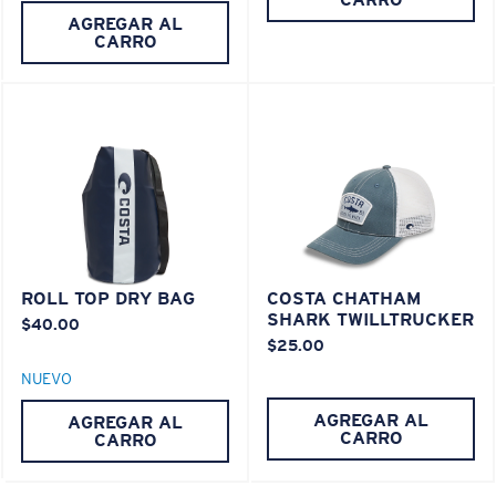
AGREGAR AL
CARRO
XL
¿Se ajusta en las dos últimas posiciones?
Es posible que necesite una montura
XL
.
ROLL TOP DRY BAG
COSTA CHATHAM
SHARK TWILLTRUCKER
$40.00
$25.00
NUEVO
AGREGAR AL
AGREGAR AL
CARRO
CARRO