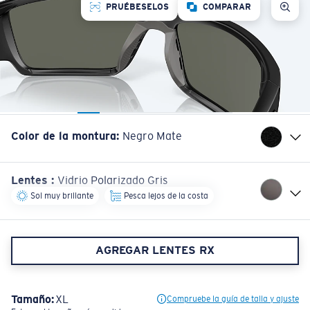
PRUÉBESELOS
COMPARAR
Color de la montura
:
Negro Mate
Lentes
:
Vidrio Polarizado Gris
Sol muy brillante
Pesca lejos de la costa
AGREGAR LENTES RX
Tamaño:
XL
Compruebe la guía de talla y ajuste