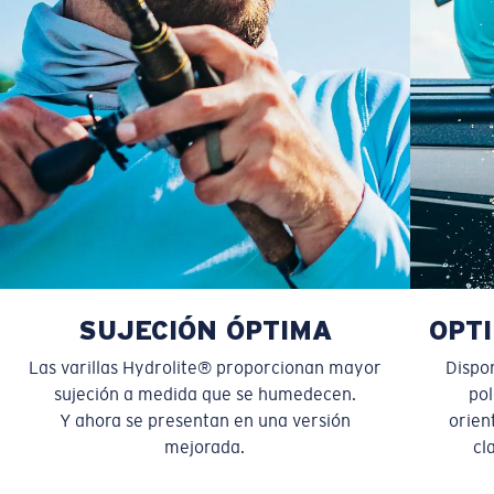
Es posible que necesite una montura
pequeña
o
mediana.
M
L
¿Se ajusta en el centro?
SUJECIÓN ÓPTIMA
OPTI
Es posible que necesite una montura
mediana
o
Las varillas Hydrolite® proporcionan mayor
Dispo
grande
.
sujeción a medida que se humedecen.
pol
Y ahora se presentan en una versión
orien
mejorada.
cl