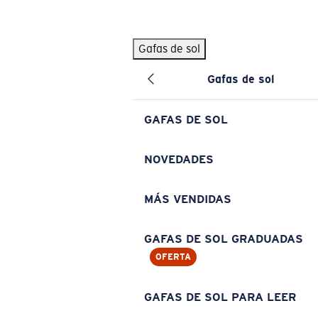
Skip to main content
Gafas de sol
BÚSQUEDAS POPULARES
Gafas de sol
Pilothouse PRO Limited Edition Pack
Exclusivo
Gafas de sol personalizadas
Nuevo
GAFAS DE SOL
Los más vendidos de gafas de sol
Gafas de sol graduadas
NOVEDADES
Novedades en gafas de sol
MÁS VENDIDAS
ENLACES ÚTILES
Lentes de recambio
GAFAS DE SOL GRADUADAS
OFERTA
Garantía y reparación
Gafas graduadas
GAFAS DE SOL PARA LEER