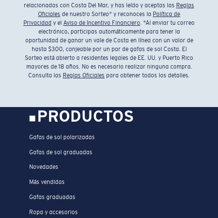
relacionadas con Costa Del Mar, y has leído y aceptas las
Reglas
Oficiales
de nuestro Sorteo* y reconoces la
Política de
Privacidad
y el
Aviso de Incentivo Financiero
. *Al enviar tu correo
electrónico, participas automáticamente para tener la
oportunidad de ganar un vale de Costa en línea con un valor de
hasta $300, canjeable por un par de gafas de sol Costa. El
Sorteo está abierto a residentes legales de EE. UU. y Puerto Rico
mayores de 18 años. No es necesario realizar ninguna compra.
Consulta las
Reglas Oficiales
para obtener todos los detalles.
PRODUCTOS
Gafas de sol polarizadas
Gafas de sol graduadas
Novedades
Más vendidas
Gafas graduadas
Ropa y accesorios