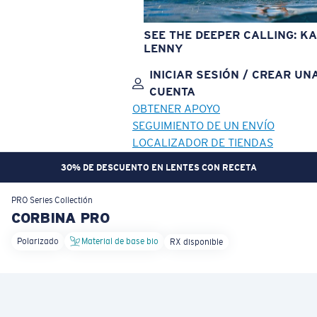
SEE THE DEEPER CALLING: KA
LENNY
INICIAR SESIÓN / CREAR UN
CUENTA
OBTENER APOYO
SEGUIMIENTO DE UN ENVÍO
LOCALIZADOR DE TIENDAS
PREPÁRATE. GANA RECOMPENSAS. | ÚNETE A CREW REWARDS
OBJETIVO ACTUALIZADO
¡AGREGADO AL CARRITO!
PRO Series
Collectión
CORBINA PRO
Polarizado
Material de base bio
RX disponible
Precio:
Sin cargo
Cantidad:
Precio:
Sin cargo