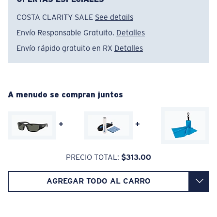
ENCAPUSLATED MIRROR
POLARIZED FILM
COSTA CLARITY SALE
See details
CAPA DE VIDRIO
Envío Responsable Gratuito.
Detalles
®
ENLACE MOLECULAR C-WALL
Envío rápido gratuito en RX
Detalles
Regular
Ajuste Regular
A menudo se compran juntos
Un frontal de lente amplio diseñado para ajustarse a
rostros de tamaño regular.
+
+
PRECIO TOTAL:
$313.00
Claridad superior y resistencia a los rayones
AGREGAR TODO AL CARRO
Curva base 8 descentradas - Cobertura máxima
El vidrio ofrece el material de mayor claridad
Los espejos encapsulados (entre las capas de
Monturas con cobertura y diseño envolvente máximos
vidrio) son resistentes a los rayones