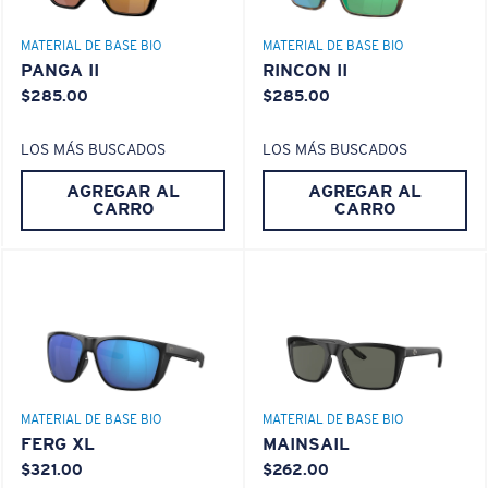
POLARIZED FILM
MATERIAL DE BASE BIO
MATERIAL DE BASE BIO
CAPA DE VIDRIO
PANGA II
RINCON II
®
ENLACE MOLECULAR C-WALL
$285.00
$285.00
LOS MÁS BUSCADOS
LOS MÁS BUSCADOS
AGREGAR AL
AGREGAR AL
CARRO
CARRO
S
M
¿Se ajusta por completo?
Es posible que necesite una montura
pequeña
o
mediana.
Claridad superior y resistencia a los rayones
El vidrio ofrece el material de mayor claridad
MATERIAL DE BASE BIO
MATERIAL DE BASE BIO
Los espejos encapsulados (entre las capas de
FERG XL
MAINSAIL
vidrio) son resistentes a los rayones
$321.00
$262.00