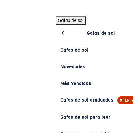
Skip to main content
Gafas de sol
BÚSQUEDAS POPULARES
Gafas de sol
Pilothouse PRO Limited Edition Pack
Exclusivo
Gafas de sol personalizadas
Nuevo
Gafas de sol
Los más vendidos de gafas de sol
Gafas de sol graduadas
Novedades
Novedades en gafas de sol
Más vendidas
ENLACES ÚTILES
Lentes de recambio
Gafas de sol graduadas
OFERT
Garantía y reparación
Gafas de sol para leer
Gafas graduadas