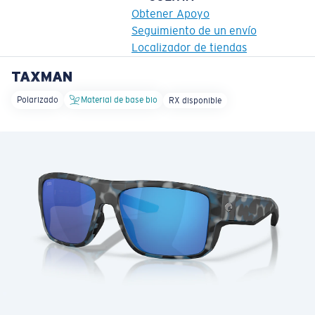
Obtener Apoyo
Seguimiento de un envío
Localizador de tiendas
TAXMAN
OBJETIVO ACTUALIZADO
¡AGREGADO AL CARRITO!
Polarizado
Material de base bio
RX disponible
Precio:
Sin cargo
Cantidad:
Precio:
Sin cargo
Cantidad: