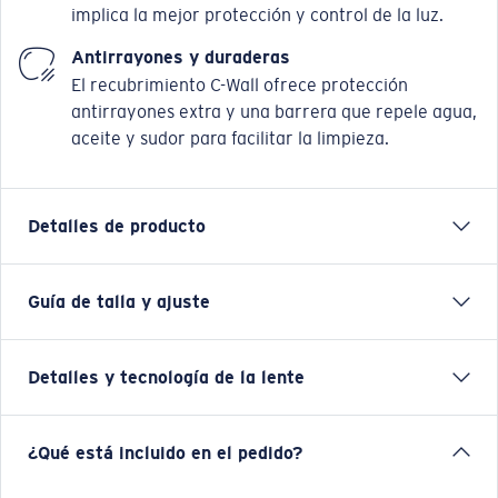
implica la mejor protección y control de la luz.
Antirrayones y duraderas
El recubrimiento C-Wall ofrece protección
antirrayones extra y una barrera que repele agua,
aceite y sudor para facilitar la limpieza.
Detalles de producto
Guía de talla y ajuste
Tal como lo indica su nombre, las gafas Taxman
presentan una estética llamativa, colosal y poderosa,
cuya presencia está respaldada por su destreza
Detalles y tecnología de la lente
técnica. Hay mucho más que no se ve a simple vista
que hace que este armazón sea uno de los mejores de
la línea. Además, con los rasgos distintivos del diseño
Espejado azul
¿Qué está incluido en el pedido?
de la serie Pathfinder, podrás aprovechar al máximo
Mejores para situaciones de sol fuerte y brillante en aguas
tus capacidades, sin importar qué aventura