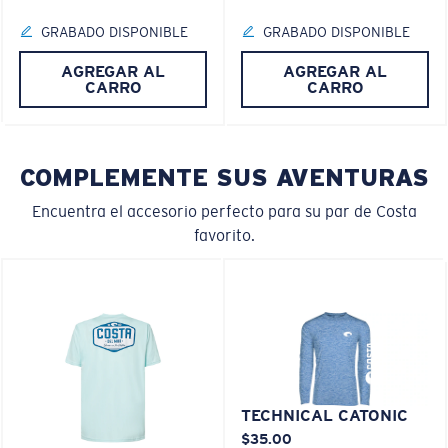
20% más delgado y 22% más liviano que el vidrio
polarizado normal
GRABADO DISPONIBLE
GRABADO DISPONIBLE
AGREGAR AL
AGREGAR AL
M
L
CARRO
CARRO
PATENTE DE EE. UU. N.º 6.334.680
¿Se ajusta en el centro?
PATENTE DE EE. UU. N.º 6.604.824
Es posible que necesite una montura
mediana
o
COMPLEMENTE SUS AVENTURAS
grande
.
Encuentra el accesorio perfecto para su par de Costa
favorito.
XL
TECHNICAL CATONIC
$35.00
¿Se ajusta en las dos últimas posiciones?