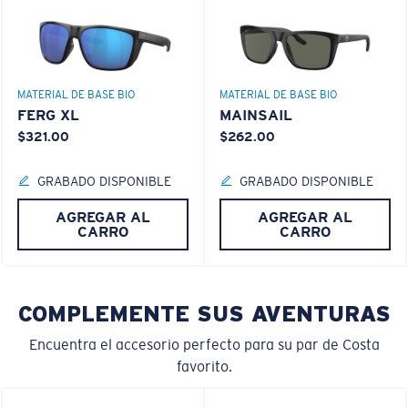
Es posible que necesite una montura
pequeña
o
mediana.
MATERIAL DE BASE BIO
MATERIAL DE BASE BIO
FERG XL
MAINSAIL
$321.00
$262.00
GRABADO DISPONIBLE
GRABADO DISPONIBLE
AGREGAR AL
AGREGAR AL
M
L
CARRO
CARRO
¿Se ajusta en el centro?
Es posible que necesite una montura
mediana
o
COMPLEMENTE SUS AVENTURAS
grande
.
Encuentra el accesorio perfecto para su par de Costa
favorito.