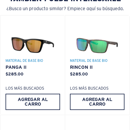
rendimiento.
polarizado normal
¿Busca un producto similar? Empiece aquí su búsqueda.
¿No tiene a mano una regla de medir?
PATENTE DE EE. UU. N.º 6.334.680
Use esta práctica guía para calcular el ajuste que
PATENTE DE EE. UU. N.º 6.604.824
busca.
MATERIAL DE BASE BIO
MATERIAL DE BASE BIO
PANGA II
RINCON II
$285.00
$285.00
LOS MÁS BUSCADOS
LOS MÁS BUSCADOS
AGREGAR AL
AGREGAR AL
CARRO
CARRO
S
M
¿Se ajusta por completo?