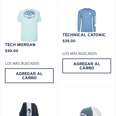
XL
TECHNICAL CATONIC
$35.00
¿Se ajusta en las dos últimas posiciones?
TECH MORGAN
Es posible que necesite una montura
XL
.
$30.00
LOS MÁS BUSCADOS
AGREGAR AL
LOS MÁS BUSCADOS
CARRO
AGREGAR AL
CARRO