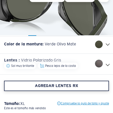
Color de la montura
:
Verde Olivo Mate
Lentes
:
Vidrio Polarizado Gris
Sol muy brillante
Pesca lejos de la costa
AGREGAR LENTES RX
Tamaño:
XL
Compruebe la guía de talla y ajuste
Este es el tamaño más vendido