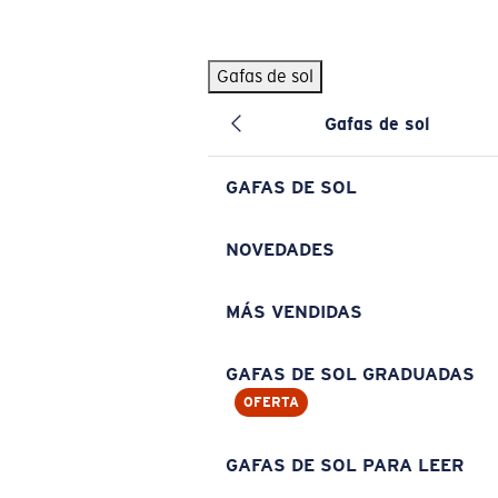
Skip to main content
Gafas de sol
BÚSQUEDAS POPULARES
Gafas de sol
Pilothouse PRO Limited Edition Pack
Exclusivo
Gafas de sol personalizadas
Nuevo
GAFAS DE SOL
Los más vendidos de gafas de sol
Gafas de sol graduadas
NOVEDADES
Novedades en gafas de sol
MÁS VENDIDAS
ENLACES ÚTILES
Lentes de recambio
GAFAS DE SOL GRADUADAS
OFERTA
Garantía y reparación
Gafas graduadas
GAFAS DE SOL PARA LEER