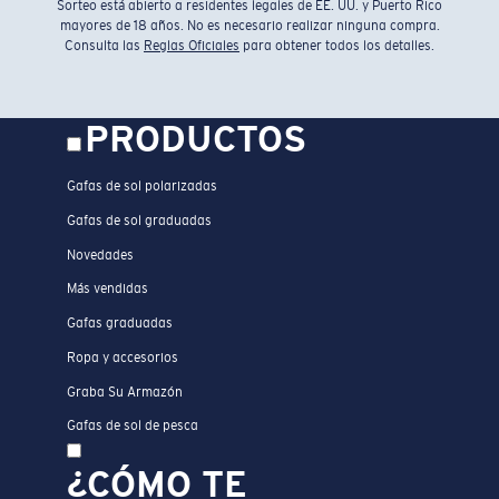
Sorteo está abierto a residentes legales de EE. UU. y Puerto Rico
mayores de 18 años. No es necesario realizar ninguna compra.
Consulta las
Reglas Oficiales
para obtener todos los detalles.
PRODUCTOS
Gafas de sol polarizadas
Gafas de sol graduadas
Novedades
Más vendidas
Gafas graduadas
Ropa y accesorios
Graba Su Armazón
Gafas de sol de pesca
¿CÓMO TE