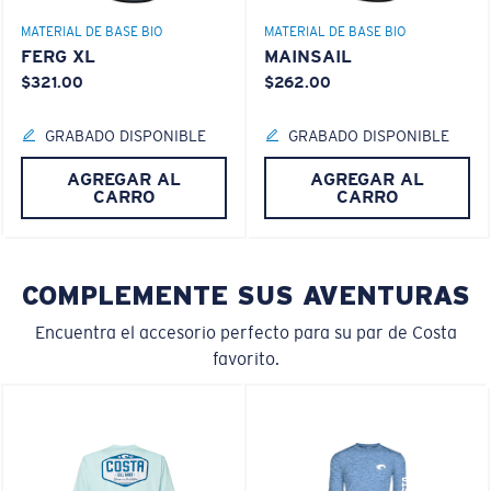
MATERIAL DE BASE BIO
MATERIAL DE BASE BIO
FERG XL
MAINSAIL
$321.00
$262.00
GRABADO DISPONIBLE
GRABADO DISPONIBLE
AGREGAR AL
AGREGAR AL
M
L
CARRO
CARRO
¿Se ajusta en el centro?
Es posible que necesite una montura
mediana
o
COMPLEMENTE SUS AVENTURAS
grande
.
Encuentra el accesorio perfecto para su par de Costa
favorito.