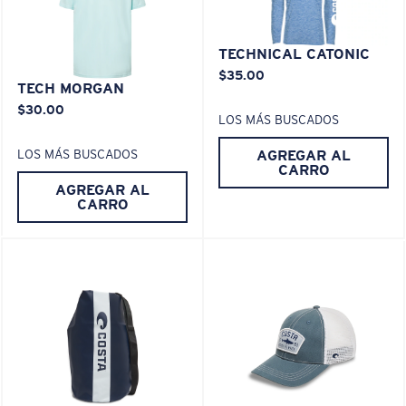
XL
TECHNICAL CATONIC
$35.00
¿Se ajusta en las dos últimas posiciones?
TECH MORGAN
Es posible que necesite una montura
XL
.
$30.00
LOS MÁS BUSCADOS
AGREGAR AL
LOS MÁS BUSCADOS
CARRO
AGREGAR AL
CARRO