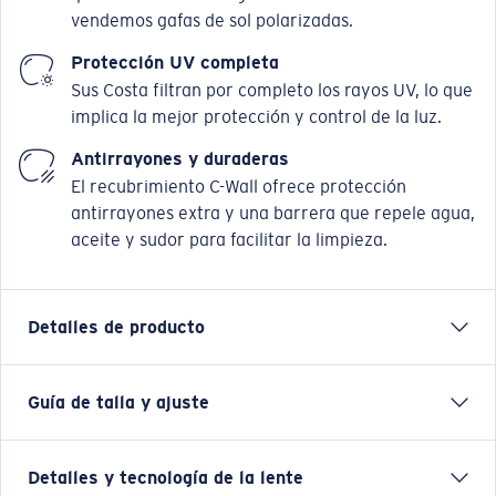
vendemos gafas de sol polarizadas.
Protección UV completa
Sus Costa filtran por completo los rayos UV, lo que
implica la mejor protección y control de la luz.
Antirrayones y duraderas
El recubrimiento C-Wall ofrece protección
antirrayones extra y una barrera que repele agua,
aceite y sudor para facilitar la limpieza.
Detalles de producto
Guía de talla y ajuste
Una leyenda, pero renovada. Nuestro modelo favorito
del legado, las gafas Grand Catalina, que se lanzaron a
finales de la década de 1980, ahora vuelven mejor que
Detalles y tecnología de la lente
nunca. Si bien siguen luciendo nuestra querida forma