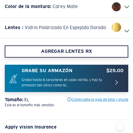
Color de la montura
:
Carey Mate
Lentes
:
Vidrio Polarizado En Espejado Dorado
AGREGAR LENTES RX
GRABE SU ARMAZÓN
$25.00
Graba hasta 6 caracteres en cada varilla, y haz tu
armazón tan único como tú.
Tamaño:
XL
Compruebe la guía de talla y ajuste
Este es el tamaño más vendido
Apply vision insurance