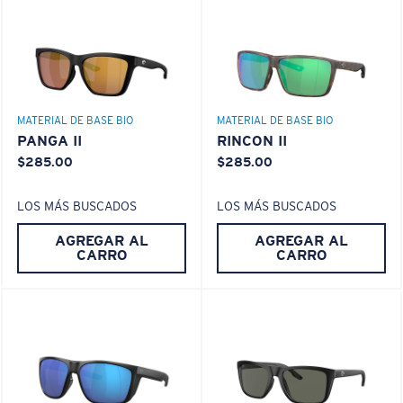
PATENTE DE EE. UU. N.º 6.334.680
Use esta práctica guía para calcular el ajuste que
PATENTE DE EE. UU. N.º 6.604.824
busca.
MATERIAL DE BASE BIO
MATERIAL DE BASE BIO
PANGA II
RINCON II
$285.00
$285.00
LOS MÁS BUSCADOS
LOS MÁS BUSCADOS
AGREGAR AL
AGREGAR AL
CARRO
CARRO
S
M
¿Se ajusta por completo?
Es posible que necesite una montura
pequeña
o
mediana.