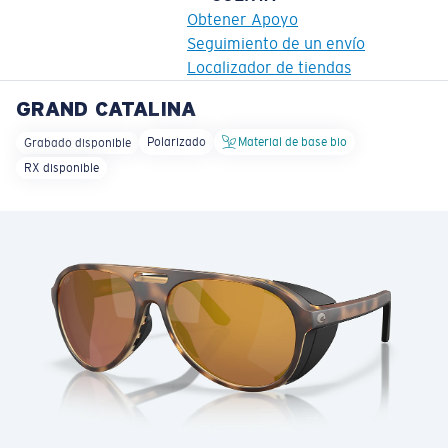
Obtener Apoyo
Seguimiento de un envío
Localizador de tiendas
GRAND CATALINA
OBJETIVO ACTUALIZADO
¡AGREGADO AL CARRITO!
Polarizado
Material de base bio
Grabado disponible
RX disponible
Precio:
Sin cargo
Cantidad:
Precio:
Sin cargo
Cantidad: