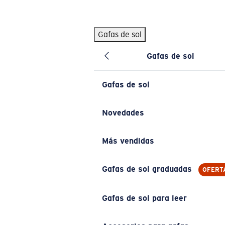
Skip to main content
Gafas de sol
BÚSQUEDAS POPULARES
Gafas de sol
Pilothouse PRO Limited Edition Pack
Exclusivo
Gafas de sol personalizadas
Nuevo
Gafas de sol
Los más vendidos de gafas de sol
Gafas de sol graduadas
Novedades
Novedades en gafas de sol
Más vendidas
ENLACES ÚTILES
Lentes de recambio
Gafas de sol graduadas
OFERT
Garantía y reparación
Gafas de sol para leer
Gafas graduadas