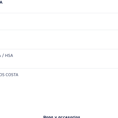
A
 / HSA
OS COSTA
Ropa y accesorios