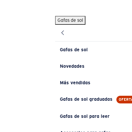
Skip to main content
Gafas de sol
BÚSQUEDAS POPULARES
Pilothouse PRO Limited Edition Pack
Exclusivo
Gafas de sol personalizadas
Nuevo
Gafas de sol
Los más vendidos de gafas de sol
Gafas de sol graduadas
Novedades
Novedades en gafas de sol
Más vendidas
ENLACES ÚTILES
Lentes de recambio
Gafas de sol graduadas
OFERT
Garantía y reparación
Gafas de sol para leer
Gafas graduadas