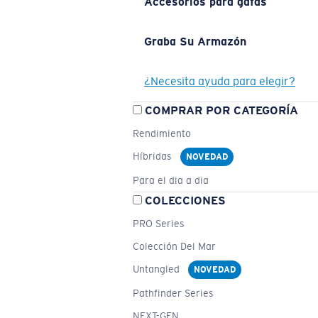
Accesorios para gafas
Graba Su Armazón
¿Necesita ayuda para elegir?
COMPRAR POR CATEGORÍA
Rendimiento
Híbridas
NOVEDAD
Para el dia a dia
COLECCIONES
PRO Series
Colección Del Mar
Untangled
NOVEDAD
Pathfinder Series
NEXT-GEN