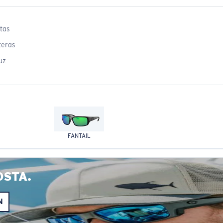
tas
teras
uz
FANTAIL
OSTA.
N