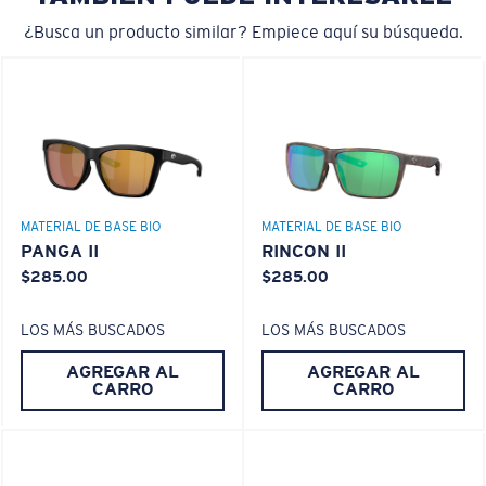
rendimiento.
¿Busca un producto similar? Empiece aquí su búsqueda.
¿No tiene a mano una regla de medir?
Use esta práctica guía para calcular el ajuste que
®
ENLACE MOLECULAR C-WALL
busca.
CAPA DE VIDRIO
ENCAPUSLATED MIRROR
POLARIZED FILM
MATERIAL DE BASE BIO
MATERIAL DE BASE BIO
CAPA DE VIDRIO
PANGA II
RINCON II
®
ENLACE MOLECULAR C-WALL
$285.00
$285.00
LOS MÁS BUSCADOS
LOS MÁS BUSCADOS
AGREGAR AL
AGREGAR AL
CARRO
CARRO
S
M
¿Se ajusta por completo?