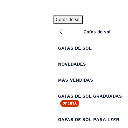
Skip to main content
Gafas de sol
BÚSQUEDAS POPULARES
Gafas de sol
Pilothouse PRO Limited Edition Pack
Exclusivo
Gafas de sol personalizadas
Nuevo
GAFAS DE SOL
Los más vendidos de gafas de sol
Gafas de sol graduadas
NOVEDADES
Novedades en gafas de sol
MÁS VENDIDAS
ENLACES ÚTILES
Lentes de recambio
GAFAS DE SOL GRADUADAS
OFERTA
Garantía y reparación
Gafas graduadas
GAFAS DE SOL PARA LEER