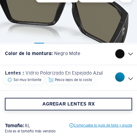
Color de la montura
:
Negro Mate
Lentes
:
Vidrio Polarizado En Espejado Azul
Sol muy brillante
Pesca lejos de la costa
AGREGAR LENTES RX
Tamaño:
XL
Compruebe la guía de talla y ajuste
Este es el tamaño más vendido