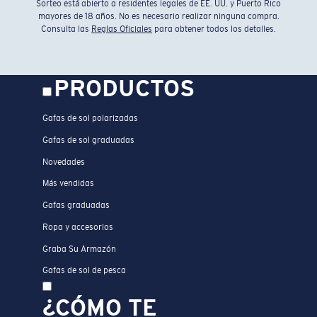
Sorteo está abierto a residentes legales de EE. UU. y Puerto Rico
mayores de 18 años. No es necesario realizar ninguna compra.
Consulta las
Reglas Oficiales
para obtener todos los detalles.
PRODUCTOS
Gafas de sol polarizadas
Gafas de sol graduadas
Novedades
Más vendidas
Gafas graduadas
Ropa y accesorios
Graba Su Armazón
Gafas de sol de pesca
¿CÓMO TE