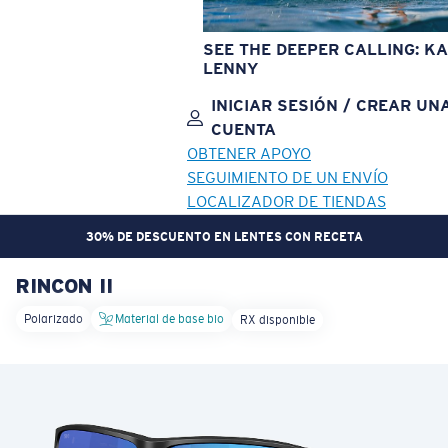
SEE THE DEEPER CALLING: KA
LENNY
INICIAR SESIÓN / CREAR UN
CUENTA
OBTENER APOYO
SEGUIMIENTO DE UN ENVÍO
LOCALIZADOR DE TIENDAS
30% DE DESCUENTO EN LENTES CON RECETA
RINCON II
OBJETIVO ACTUALIZADO
¡AGREGADO AL CARRITO!
Polarizado
Material de base bio
RX disponible
Precio:
Sin cargo
Cantidad:
Precio:
Sin cargo