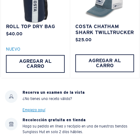
ROLL TOP DRY BAG
COSTA CHATHAM
SHARK TWILLTRUCKER
Liviano y Resistente a los impactos
$40.00
$25.00
El policarbonato son las opciones de material para
NUEVO
lentes más livianas y duraderas
®
C-WALL
es un enlace molecular resistente a los
AGREGAR AL
AGREGAR AL
CARRO
CARRO
rayones
PATENTE DE EE. UU. N.º 7.506.977
Reserva un examen de la vista
¿No tienes una receta válida?
Empieza aquí
Recolección gratuita en tienda
Haga su pedido en línea y recójalo en una de nuestras tiendas
Sunglass Hut en solo 2 días hábiles.