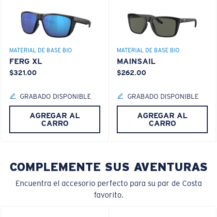
Es posible que necesite una montura
pequeña
o
mediana.
Claridad superior y resistencia a los rayones
El vidrio ofrece el material de mayor claridad
MATERIAL DE BASE BIO
MATERIAL DE BASE BIO
Los espejos encapsulados (entre las capas de
FERG XL
MAINSAIL
vidrio) son resistentes a los rayones
$321.00
$262.00
20% más delgado y 22% más liviano que el vidrio
polarizado normal
GRABADO DISPONIBLE
GRABADO DISPONIBLE
AGREGAR AL
AGREGAR AL
M
L
CARRO
CARRO
PATENTE DE EE. UU. N.º 6.334.680
¿Se ajusta en el centro?
PATENTE DE EE. UU. N.º 6.604.824
Es posible que necesite una montura
mediana
o
COMPLEMENTE SUS AVENTURAS
grande
.
580® lightwave Policarbonato
Encuentra el accesorio perfecto para su par de Costa
favorito.