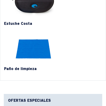
Ajuste de la montura:
Ancho
2. Ancho del puente:
11 mm
Tamaño:
XL
Curva base de las lentes:
Base 6 Decentered
3. Ancho del lente:
64 mm
Categoría de lente:
3P
Estuche Costa
4. Altura del lente:
45.7 mm
5. Longitud de la patilla:
134 mm
Paño de limpieza
COSTA 580® LENTES
Las lentes 580 de Costa fueron diseñadas por
nuestros propios expertos en el espectro de la luz para
mejorar los colores, dado que las lentes estándar de
las gafas de sol no están a la altura.
OFERTAS ESPECIALES