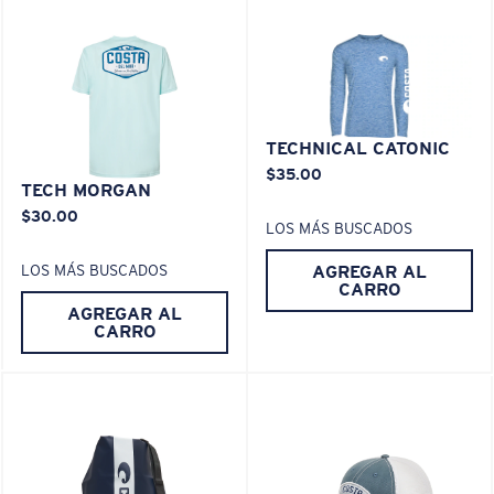
XL
TECHNICAL CATONIC
$35.00
®
¿Se ajusta en las dos últimas posiciones?
ENLACE MOLECULAR C-WALL
TECH MORGAN
ESPEJO (OPCIONAL)
Es posible que necesite una montura
XL
.
$30.00
LOS MÁS BUSCADOS
LENTE DE POLICARBONATO
POLARIZED FILM
AGREGAR AL
LOS MÁS BUSCADOS
LENTE DE POLICARBONATO
CARRO
®
ENLACE MOLECULAR C-WALL
AGREGAR AL
CARRO