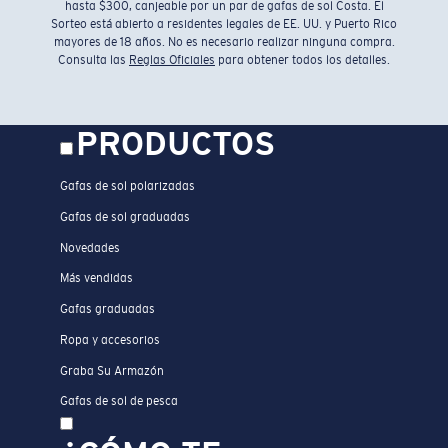
hasta $300, canjeable por un par de gafas de sol Costa. El
Sorteo está abierto a residentes legales de EE. UU. y Puerto Rico
mayores de 18 años. No es necesario realizar ninguna compra.
Consulta las
Reglas Oficiales
para obtener todos los detalles.
PRODUCTOS
Gafas de sol polarizadas
Gafas de sol graduadas
Novedades
Más vendidas
Gafas graduadas
Ropa y accesorios
Graba Su Armazón
Gafas de sol de pesca