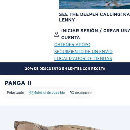
SEE THE DEEPER CALLING: KA
LENNY
INICIAR SESIÓN / CREAR UN
CUENTA
OBTENER APOYO
SEGUIMIENTO DE UN ENVÍO
LOCALIZADOR DE TIENDAS
30% DE DESCUENTO EN LENTES CON RECETA
PANGA II
OBJETIVO ACTUALIZADO
¡AGREGADO AL CARRITO!
Polarizado
Material de base bio
RX disponible
Precio:
Sin cargo
Cantidad:
Precio:
Sin cargo