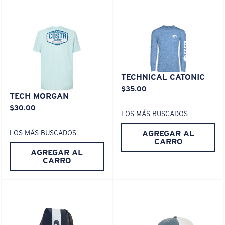
XL
TECHNICAL CATONIC
$35.00
¿Se ajusta en las dos últimas posiciones?
TECH MORGAN
Es posible que necesite una montura
XL
.
$30.00
LOS MÁS BUSCADOS
AGREGAR AL
LOS MÁS BUSCADOS
CARRO
AGREGAR AL
CARRO