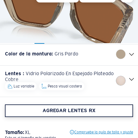
Color de la montura
:
Gris Pardo
Lentes
:
Vidrio Polarizado En Espejado Plateado
Cobre
Luz variable
Pesca visual costera
AGREGAR LENTES RX
Tamaño:
XL
Compruebe la guía de talla y ajuste
Este es el tamaño más vendido