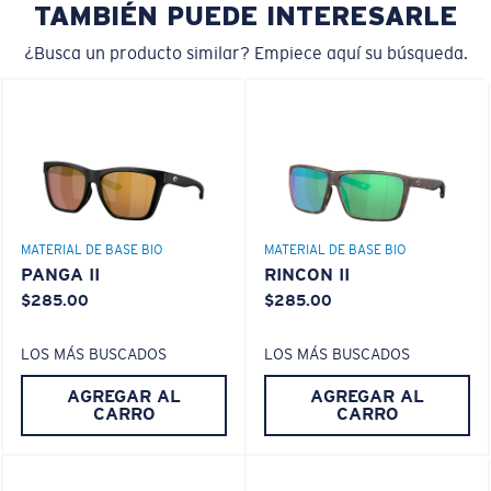
TAMBIÉN PUEDE INTERESARLE
rendimiento.
¿Busca un producto similar? Empiece aquí su búsqueda.
¿No tiene a mano una regla de medir?
Use esta práctica guía para calcular el ajuste que
busca.
®
ENLACE MOLECULAR C-WALL
CAPA DE VIDRIO
ENCAPUSLATED MIRROR
MATERIAL DE BASE BIO
MATERIAL DE BASE BIO
POLARIZED FILM
PANGA II
RINCON II
CAPA DE VIDRIO
$285.00
$285.00
®
ENLACE MOLECULAR C-WALL
LOS MÁS BUSCADOS
LOS MÁS BUSCADOS
AGREGAR AL
AGREGAR AL
CARRO
CARRO
S
M
¿Se ajusta por completo?