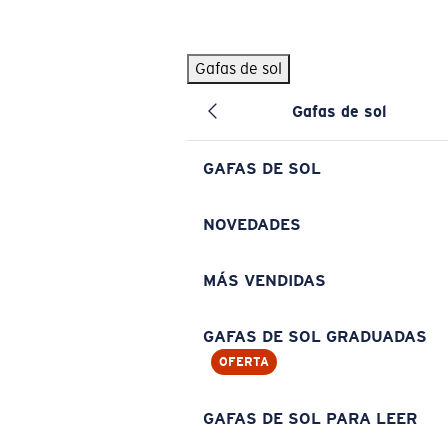
Skip to main content
Gafas de sol
BÚSQUEDAS POPULARES
Gafas de sol
Pilothouse PRO Limited Edition Pack
Exclusivo
Gafas de sol personalizadas
Nuevo
GAFAS DE SOL
Los más vendidos de gafas de sol
Gafas de sol graduadas
NOVEDADES
Novedades en gafas de sol
MÁS VENDIDAS
ENLACES ÚTILES
Lentes de recambio
GAFAS DE SOL GRADUADAS
OFERTA
Garantía y reparación
Gafas graduadas
GAFAS DE SOL PARA LEER