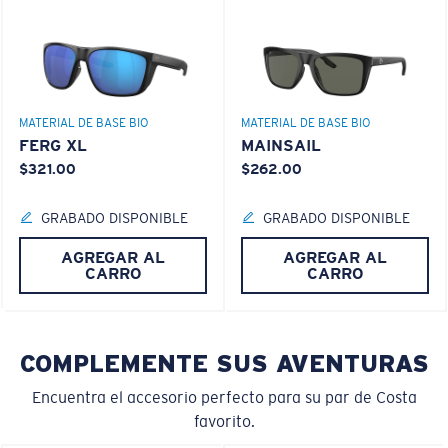
Es posible que necesite una montura
pequeña
o
mediana.
Claridad superior y resistencia a los rayones
MATERIAL DE BASE BIO
MATERIAL DE BASE BIO
El vidrio ofrece el material de mayor claridad
FERG XL
MAINSAIL
Los espejos encapsulados (entre las capas de
$321.00
$262.00
vidrio) son resistentes a los rayones
20% más delgado y 22% más liviano que el vidrio
GRABADO DISPONIBLE
GRABADO DISPONIBLE
polarizado normal
AGREGAR AL
AGREGAR AL
M
L
CARRO
CARRO
¿Se ajusta en el centro?
PATENTE DE EE. UU. N.º 6.334.680
PATENTE DE EE. UU. N.º 6.604.824
Es posible que necesite una montura
mediana
o
COMPLEMENTE SUS AVENTURAS
grande
.
Encuentra el accesorio perfecto para su par de Costa
favorito.