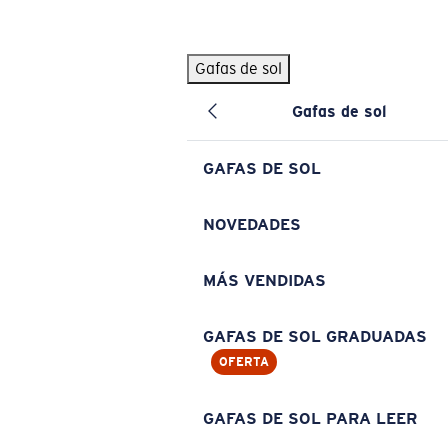
Skip to main content
Gafas de sol
BÚSQUEDAS POPULARES
Gafas de sol
Pilothouse PRO Limited Edition Pack
Exclusivo
Gafas de sol personalizadas
Nuevo
GAFAS DE SOL
Los más vendidos de gafas de sol
Gafas de sol graduadas
NOVEDADES
Novedades en gafas de sol
MÁS VENDIDAS
ENLACES ÚTILES
Lentes de recambio
GAFAS DE SOL GRADUADAS
OFERTA
Garantía y reparación
Gafas graduadas
GAFAS DE SOL PARA LEER