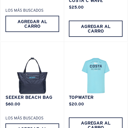
COSTA C WAVE
Es posible que necesite una montura
XL
.
$25.00
LOS MÁS BUSCADOS
AGREGAR AL
CARRO
AGREGAR AL
CARRO
SEEKER BEACH BAG
TOPWATER
$60.00
$20.00
LOS MÁS BUSCADOS
AGREGAR AL
CARRO