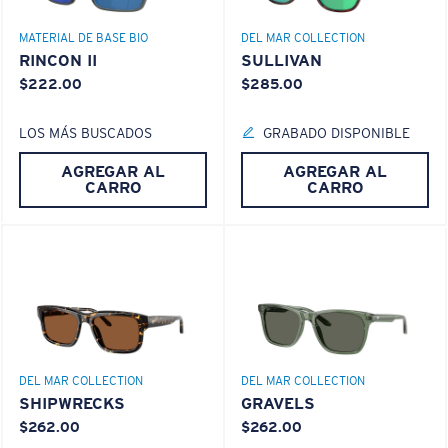
580® lightwave Policarbonato
MATERIAL DE BASE BIO
DEL MAR COLLECTION
RINCON II
SULLIVAN
$222.00
$285.00
LOS MÁS BUSCADOS
GRABADO DISPONIBLE
AGREGAR AL
AGREGAR AL
CARRO
CARRO
S
M
¿Se ajusta por completo?
®
ENLACE MOLECULAR C-WALL
Es posible que necesite una montura
pequeña
o
ESPEJO (OPCIONAL)
mediana.
LENTE DE POLICARBONATO
POLARIZED FILM
LENTE DE POLICARBONATO
®
ENLACE MOLECULAR C-WALL
DEL MAR COLLECTION
DEL MAR COLLECTION
SHIPWRECKS
GRAVELS
$262.00
$262.00