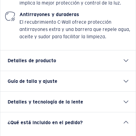
implica la mejor protección y control de la luz.
Antirrayones y duraderas
El recubrimiento C-Wall ofrece protección
antirrayones extra y una barrera que repele agua,
aceite y sudor para facilitar la limpieza.
Detalles de producto
Guía de talla y ajuste
Luna Nueva está diseñado para aquellos que buscan
un estilo minimalista que mejore sus aventuras
costeras. Hechos con Radel ultradelgado, Luna Nueva
Detalles y tecnología de la lente
logra algunas de las secciones transversales más
delgadas en nuestra gama, ofreciendo un aspecto
limpio, distintivo y elevado. La tecnología de lentes
COSTA 580® LENTES
¿Qué está incluido en el pedido?
580 ofrece la mejor optimización de color y
resistencia a rayaduras de su clase, enriqueciendo
Las lentes 580 de Costa fueron diseñadas por