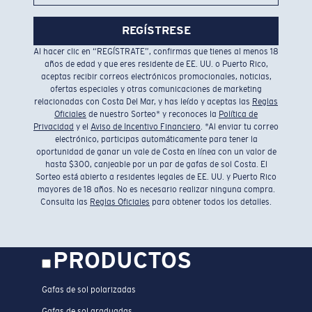
REGÍSTRESE
Al hacer clic en “REGÍSTRATE”, confirmas que tienes al menos 18
años de edad y que eres residente de EE. UU. o Puerto Rico,
aceptas recibir correos electrónicos promocionales, noticias,
ofertas especiales y otras comunicaciones de marketing
relacionadas con Costa Del Mar, y has leído y aceptas las
Reglas
Oficiales
de nuestro Sorteo* y reconoces la
Política de
Privacidad
y el
Aviso de Incentivo Financiero
. *Al enviar tu correo
electrónico, participas automáticamente para tener la
oportunidad de ganar un vale de Costa en línea con un valor de
hasta $300, canjeable por un par de gafas de sol Costa. El
Sorteo está abierto a residentes legales de EE. UU. y Puerto Rico
mayores de 18 años. No es necesario realizar ninguna compra.
Consulta las
Reglas Oficiales
para obtener todos los detalles.
PRODUCTOS
Gafas de sol polarizadas
Gafas de sol graduadas