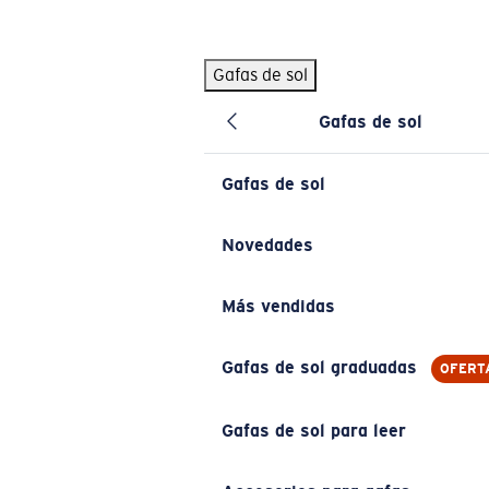
Skip to main content
Gafas de sol
BÚSQUEDAS POPULARES
Gafas de sol
Pilothouse PRO Limited Edition Pack
Exclusivo
Gafas de sol personalizadas
Nuevo
Gafas de sol
Los más vendidos de gafas de sol
Gafas de sol graduadas
Novedades
Novedades en gafas de sol
Más vendidas
ENLACES ÚTILES
Lentes de recambio
Gafas de sol graduadas
OFERT
Garantía y reparación
Gafas de sol para leer
Gafas graduadas