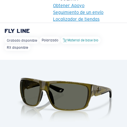
Obtener Apoyo
Seguimiento de un envío
Localizador de tiendas
FLY LINE
OBJETIVO ACTUALIZADO
¡AGREGADO AL CARRITO!
Polarizado
Material de base bio
Grabado disponible
RX disponible
Precio:
Sin cargo
Cantidad:
Precio:
Sin cargo
Cantidad: