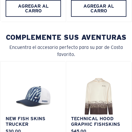
M
L
AGREGAR AL
AGREGAR AL
CARRO
CARRO
¿Se ajusta en el centro?
Es posible que necesite una montura
mediana
o
grande
.
COMPLEMENTE SUS AVENTURAS
Encuentra el accesorio perfecto para su par de Costa
favorito.
XL
¿Se ajusta en las dos últimas posiciones?
Es posible que necesite una montura
XL
.
NEW FISH SKINS
TECHNICAL HOOD
TRUCKER
GRAPHIC FISHSKINS
$30.00
$45.00