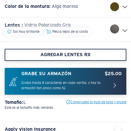
Color de la montura
:
Alga marina
Lentes
:
Vidrio Polarizado Gris
Sol muy brillante
Pesca lejos de la costa
AGREGAR LENTES RX
GRABE SU ARMAZÓN
$25.00
Graba hasta 6 caracteres en cada varilla, y haz tu
armazón tan único como tú.
Tamaño:
L
Compruebe la guía de talla y ajuste
Este es el tamaño más vendido
Apply vision insurance