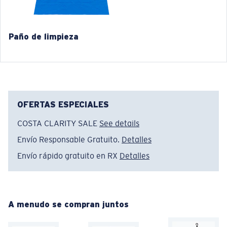
Paño de limpieza
®
ENLACE MOLECULAR C-WALL
CAPA DE VIDRIO
OFERTAS ESPECIALES
ENCAPUSLATED MIRROR
POLARIZED FILM
COSTA CLARITY SALE
See details
CAPA DE VIDRIO
Envío Responsable Gratuito.
Detalles
®
ENLACE MOLECULAR C-WALL
Envío rápido gratuito en RX
Detalles
Regular
Ajuste Regular
A menudo se compran juntos
Un frontal de lente amplio diseñado para ajustarse a
rostros de tamaño regular.