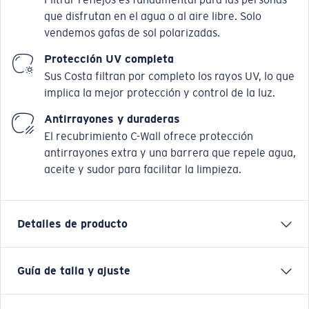
que disfrutan en el agua o al aire libre. Solo
vendemos gafas de sol polarizadas.
Protección UV completa
Sus Costa filtran por completo los rayos UV, lo que
implica la mejor protección y control de la luz.
Antirrayones y duraderas
El recubrimiento C-Wall ofrece protección
antirrayones extra y una barrera que repele agua,
aceite y sudor para facilitar la limpieza.
Detalles de producto
Guía de talla y ajuste
San Carlos está hecho de material NetPlus®* y forma
parte de la Colección Untangled, la cual ha reutilizado
3.9 toneladas métricas de redes de pesca desechadas