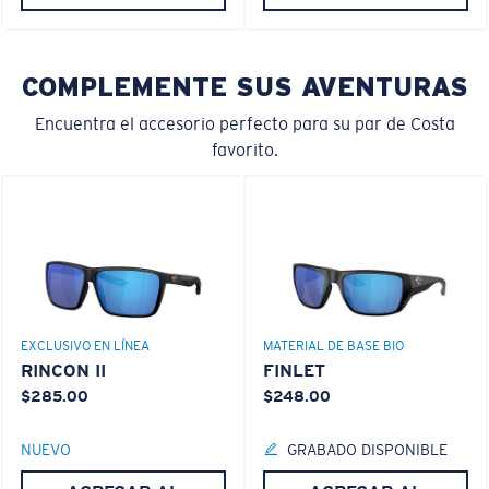
Liviano y Resistente a los impactos
El policarbonato son las opciones de material para
COMPLEMENTE SUS AVENTURAS
lentes más livianas y duraderas
®
C-WALL
es un enlace molecular resistente a los
Encuentra el accesorio perfecto para su par de Costa
rayones
favorito.
M
L
PATENTE DE EE. UU. N.º 7.506.977
¿Se ajusta en el centro?
Es posible que necesite una montura
mediana
o
grande
.
EXCLUSIVO EN LÍNEA
MATERIAL DE BASE BIO
RINCON II
FINLET
$285.00
$248.00
NUEVO
GRABADO DISPONIBLE