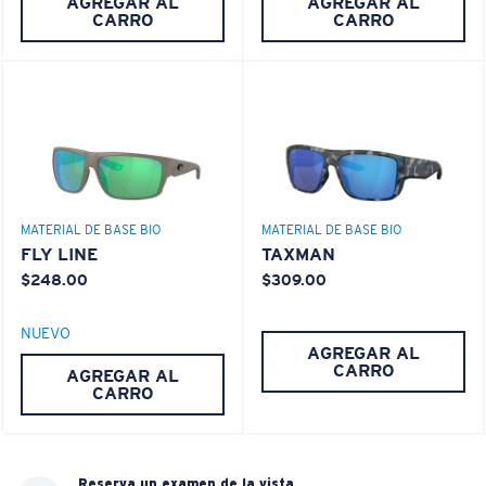
AGREGAR AL
AGREGAR AL
CARRO
CARRO
XL
¿Se ajusta en las dos últimas posiciones?
Es posible que necesite una montura
XL
.
MATERIAL DE BASE BIO
MATERIAL DE BASE BIO
FLY LINE
TAXMAN
$248.00
$309.00
NUEVO
AGREGAR AL
CARRO
AGREGAR AL
CARRO
Reserva un examen de la vista