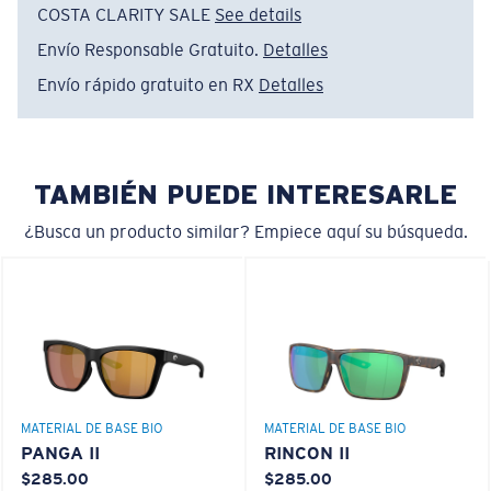
siguiente:
COSTA CLARITY SALE
See details
Envío Responsable Gratuito.
Detalles
Absorbe la dañina luz azul de alta energía (HEV)
Mejora los rojos, verdes y azules
Envío rápido gratuito en RX
Detalles
Estrecho
Filtra el amarillo intenso
Ajuste Ancho
Un frontal de lente amplio diseñado para ajustarse a
rostros más anchos.
TAMBIÉN PUEDE INTERESARLE
Lentes 580® Polarizadas
¿Busca un producto similar? Empiece aquí su búsqueda.
580® lightwave Policarbonato
Curva base 8 descentradas - Cobertura máxima
Monturas con cobertura y diseño envolvente máximos
que ayudan a reducir la filtración de luz.
MATERIAL DE BASE BIO
MATERIAL DE BASE BIO
PANGA II
RINCON II
$285.00
$285.00