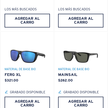
¿No tiene a mano una regla de medir?
LOS MÁS BUSCADOS
LOS MÁS BUSCADOS
Use esta práctica guía para calcular el ajuste que
busca.
®
ENLACE MOLECULAR C-WALL
AGREGAR AL
AGREGAR AL
CARRO
CARRO
ESPEJO (OPCIONAL)
LENTE DE POLICARBONATO
POLARIZED FILM
LENTE DE POLICARBONATO
®
ENLACE MOLECULAR C-WALL
MATERIAL DE BASE BIO
MATERIAL DE BASE BIO
FERG XL
MAINSAIL
S
M
$321.00
$262.00
¿Se ajusta por completo?
Es posible que necesite una montura
pequeña
o
GRABADO DISPONIBLE
GRABADO DISPONIBLE
mediana.
AGREGAR AL
AGREGAR AL
CARRO
CARRO