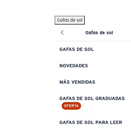
Skip to main content
Gafas de sol
BÚSQUEDAS POPULARES
Gafas de sol
Pilothouse PRO Limited Edition Pack
Exclusivo
Gafas de sol personalizadas
Nuevo
GAFAS DE SOL
Los más vendidos de gafas de sol
Gafas de sol graduadas
NOVEDADES
Novedades en gafas de sol
MÁS VENDIDAS
ENLACES ÚTILES
Lentes de recambio
GAFAS DE SOL GRADUADAS
OFERTA
Garantía y reparación
Gafas graduadas
GAFAS DE SOL PARA LEER