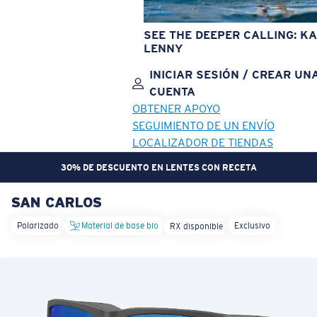
SEE THE DEEPER CALLING: KA
LENNY
INICIAR SESIÓN / CREAR UN
CUENTA
OBTENER APOYO
SEGUIMIENTO DE UN ENVÍO
LOCALIZADOR DE TIENDAS
30% DE DESCUENTO EN LENTES CON RECETA
SAN CARLOS
OBJETIVO ACTUALIZADO
¡AGREGADO AL CARRITO!
Polarizado
Material de base bio
Exclusivo
RX disponible
Precio:
Sin cargo
Cantidad:
Precio:
Sin cargo